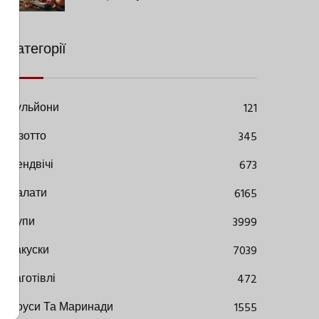
Сучасними Нюансами
Категорії
Бульйони
121
Різотто
345
Сендвічі
673
Салати
6165
Супи
3999
Закуски
7039
Заготівлі
472
Соуси Та Маринади
1555