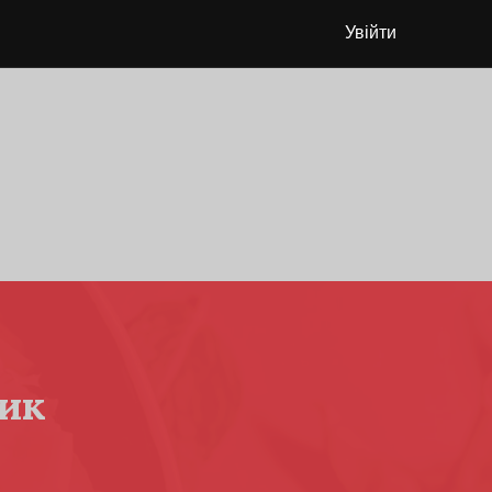
Увійти
ик