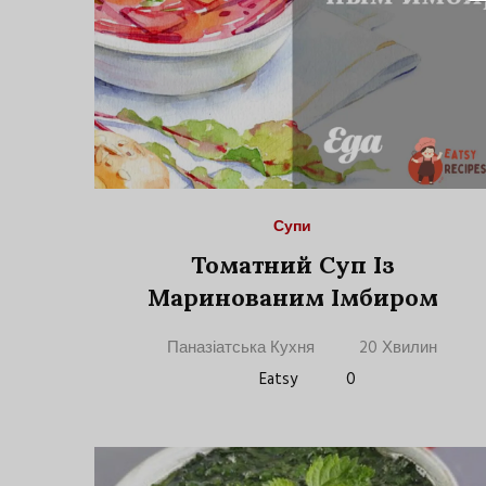
Супи
Томатний Суп Із
Маринованим Імбиром
Паназіатська Кухня
20 Хвилин
Eatsy
0