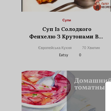
Супи
Суп Із Солодкого
Фенхелю З Крутонами Від
Джеймі Олівера
Європейська Кухня
70 Хвилин
Eatsy
0