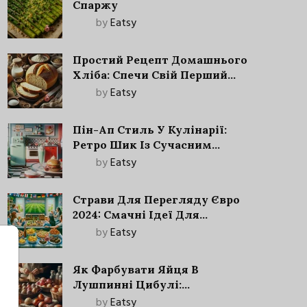
Спаржу
by
Eatsy
Простий Рецепт Домашнього
Хліба: Спечи Свій Перший
Запашний Хліб!
by
Eatsy
Пін-Ап Стиль У Кулінарії:
Ретро Шик Із Сучасним
Акцентом
by
Eatsy
Страви Для Перегляду Євро
2024: Смачні Ідеї Для
Футбольного Свята
by
Eatsy
Як Фарбувати Яйця В
Лушпинні Цибулі:
Старовинний Метод З
by
Eatsy