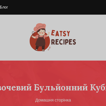
Блог
вочевий Бульйонний Куб
Домашня сторінка