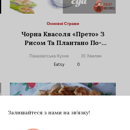
Основні Страви
Чорна Квасоля «Прето» З
Рисом Та Плантано По-
Кубинськи.
Паназіатська Кухня
30 Хвилин
Eatsy
0
Залишайтеся з нами на зв’язку!