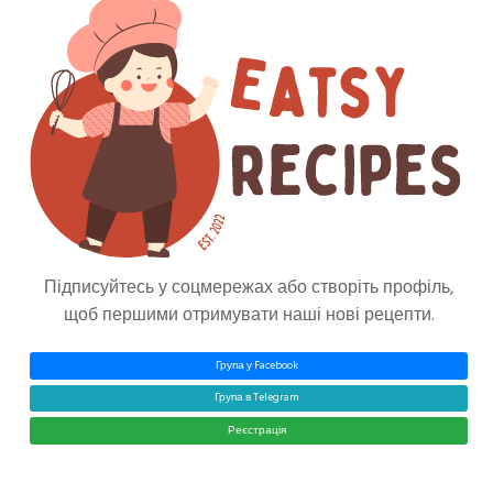
Закуски
Тертий Овочевий Салат
Веселка З Оладками,
Сиром Фета Та Сезамом
Грецька Кухня
40 Хвилин
Підписуйтесь у соцмережах або створіть профіль,
Від Джеймі Олівера
щоб першими отримувати наші нові рецепти.
Eatsy
0
Група у Facebook
Група в Telegram
Реєстрація