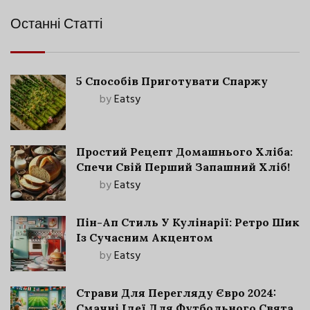
Останні Статті
5 Способів Приготувати Спаржу
by
Eatsy
Простий Рецепт Домашнього Хліба:
Спечи Свій Перший Запашний Хліб!
by
Eatsy
Пін-Ап Стиль У Кулінарії: Ретро Шик
Із Сучасним Акцентом
by
Eatsy
Страви Для Перегляду Євро 2024:
Смачні Ідеї Для Футбольного Свята