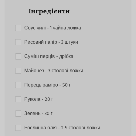
Інгредієнти
Соус чилі
- 1 чайна ложка
Рисовий папір
- 3 штуки
Суміш перців
- дрібка
Майонез
- 3 столові ложки
Перець раміро
- 50 г
Рукола
- 20 г
Зелень
- 30 г
Рослинна олія
- 2.5 столові ложки