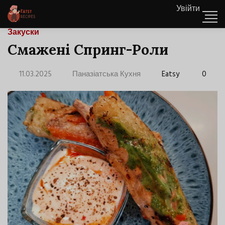
Увійти
Закуски
Смажені Спринг-Роли
11.03.2025
Паназіатська Кухня
Eatsy
0