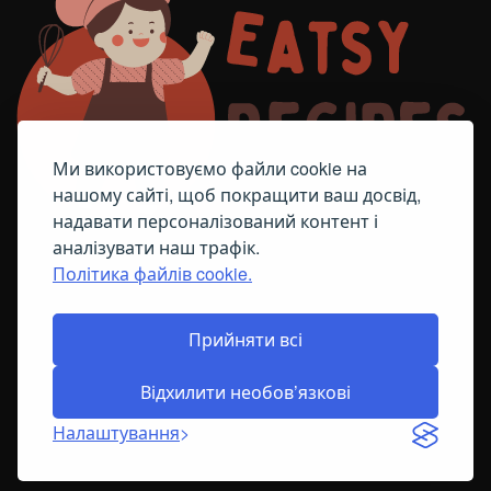
Ми використовуємо файли cookie на
нашому сайті, щоб покращити ваш досвід,
надавати персоналізований контент і
аналізувати наш трафік.
Політика файлів cookie.
FACEBOOK
TELEGRAM
ПОЛІТИКА ЩОДО ФАЙЛІВ COOKIE
Прийняти всі
Відхилити необов’язкові
© All Right Reserved
2026
Налаштування