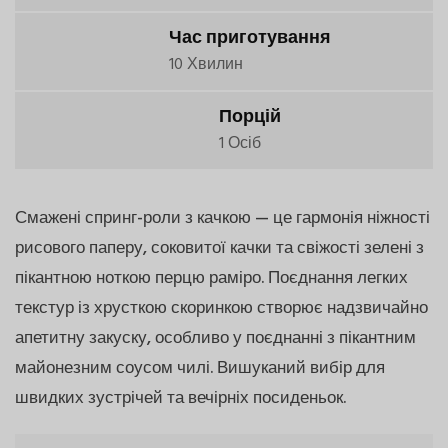
Час приготування
10 Хвилин
Порцій
1 Осіб
Смажені спринг-роли з качкою — це гармонія ніжності
рисового паперу, соковитої качки та свіжості зелені з
пікантною ноткою перцю раміро. Поєднання легких
текстур із хрусткою скоринкою створює надзвичайно
апетитну закуску, особливо у поєднанні з пікантним
майонезним соусом чилі. Вишуканий вибір для
швидких зустрічей та вечірніх посиденьок.