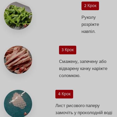
2 Крок
Руколу
розріжте
навпіл.
3 Крок
Смажену, запечену або
відварену качку наріжте
соломкою.
4 Крок
Лист рисового паперу
замочіть у прохолодній воді