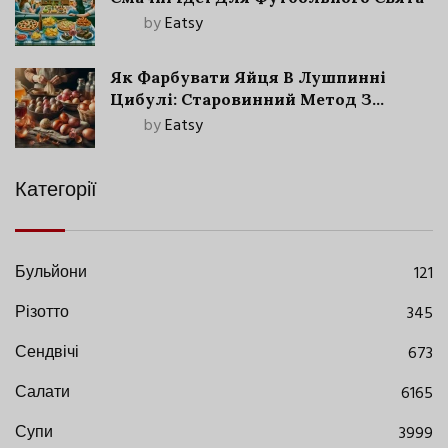
by
Eatsy
Як Фарбувати Яйця В Лушпинні
Цибулі: Старовинний Метод З
Сучасними Нюансами
by
Eatsy
Категорії
Бульйони
121
Різотто
345
Сендвічі
673
Салати
6165
Супи
3999