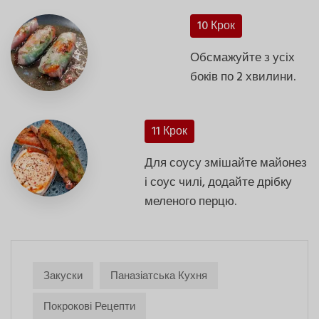
10 Крок
Обсмажуйте з усіх
боків по 2 хвилини.
11 Крок
Для соусу змішайте майонез
і соус чилі, додайте дрібку
меленого перцю.
Закуски
Паназіатська Кухня
Покрокові Рецепти