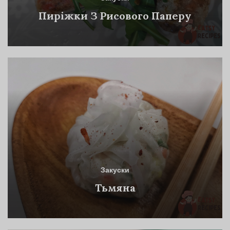
Пиріжки З Рисового Паперу
Закуски
Тьмяна