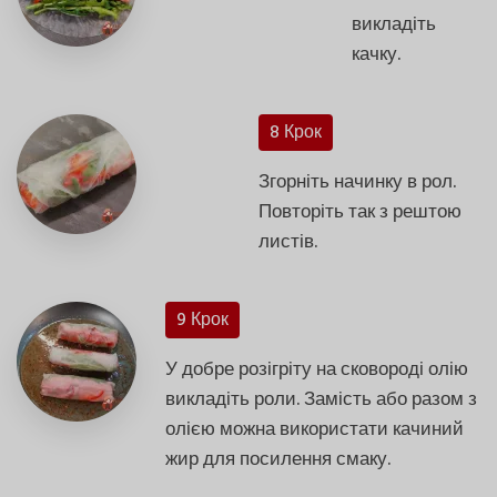
викладіть
качку.
8 Крок
Згорніть начинку в рол.
Повторіть так з рештою
листів.
9 Крок
У добре розігріту на сковороді олію
викладіть роли. Замість або разом з
олією можна використати качиний
жир для посилення смаку.