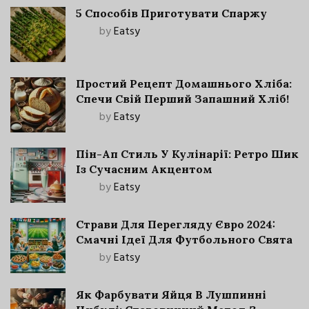
5 Способів Приготувати Спаржу
by
Eatsy
Простий Рецепт Домашнього Хліба:
Спечи Свій Перший Запашний Хліб!
by
Eatsy
Пін-Ап Стиль У Кулінарії: Ретро Шик
Із Сучасним Акцентом
by
Eatsy
Страви Для Перегляду Євро 2024:
Смачні Ідеї Для Футбольного Свята
by
Eatsy
Як Фарбувати Яйця В Лушпинні