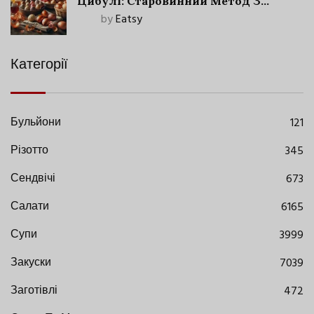
Цибулі: Старовинний Метод З
Сучасними Нюансами
by
Eatsy
Категорії
Бульйони
121
Різотто
345
Сендвічі
673
Салати
6165
Супи
3999
Закуски
7039
Заготівлі
472