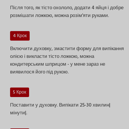
Після того, як тісто охололо, додати 4 яйця і добре
розмішати ложкою, можна розім'яти руками.
4 Крок
Включити духовку, змастити форму для випікання
олією і викласти тісто ложкою, можна
кондитерським шприцом - у мене зараз не
виявилося його під рукою.
5 Крок
Поставити у духовку. Випікати 25-30 хвилин|
мінути|.