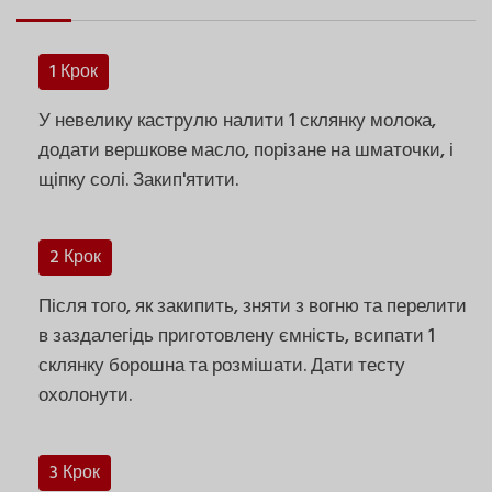
1 Крок
У невелику каструлю налити 1 склянку молока,
додати вершкове масло, порізане на шматочки, і
щіпку солі. Закип'ятити.
2 Крок
Після того, як закипить, зняти з вогню та перелити
в заздалегідь приготовлену ємність, всипати 1
склянку борошна та розмішати. Дати тесту
охолонути.
3 Крок