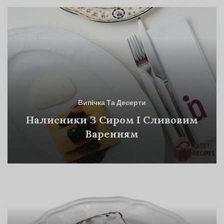
Випічка Та Десерти
Налисники З Сиром І Сливовим
Варенням