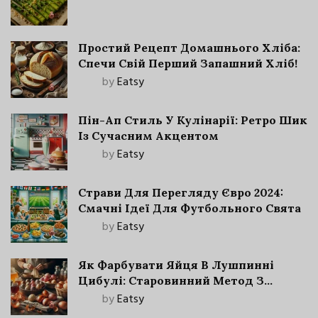
Простий Рецепт Домашнього Хліба:
Спечи Свій Перший Запашний Хліб!
by
Eatsy
Пін-Ап Стиль У Кулінарії: Ретро Шик
Із Сучасним Акцентом
by
Eatsy
Страви Для Перегляду Євро 2024:
Смачні Ідеї Для Футбольного Свята
by
Eatsy
Як Фарбувати Яйця В Лушпинні
Цибулі: Старовинний Метод З
Сучасними Нюансами
by
Eatsy