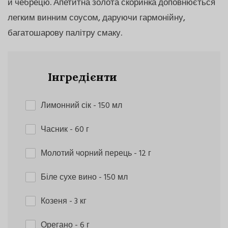
й чебрецю. Апетитна золота скоринка доповнюється
легким винним соусом, даруючи гармонійну,
багатошарову палітру смаку.
Інгредієнти
Лимонний сік
- 150 мл
Часник
- 60 г
Молотий чорний перець
- 12 г
Біле сухе вино
- 150 мл
Козеня
- 3 кг
Орегано
- 6 г