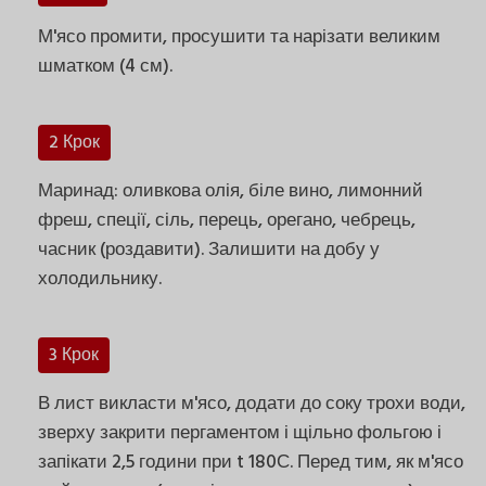
М'ясо промити, просушити та нарізати великим
шматком (4 см).
2 Крок
Маринад: оливкова олія, біле вино, лимонний
фреш, спеції, сіль, перець, орегано, чебрець,
часник (роздавити). Залишити на добу у
холодильнику.
3 Крок
В лист викласти м'ясо, додати до соку трохи води,
зверху закрити пергаментом і щільно фольгою і
запікати 2,5 години при t 180С. Перед тим, як м'ясо