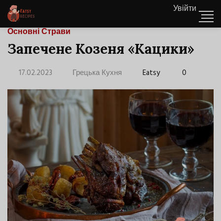
Увійти
Основні Страви
Запечене Козеня «Кацики»
17.02.2023
Грецька Кухня
Eatsy
0