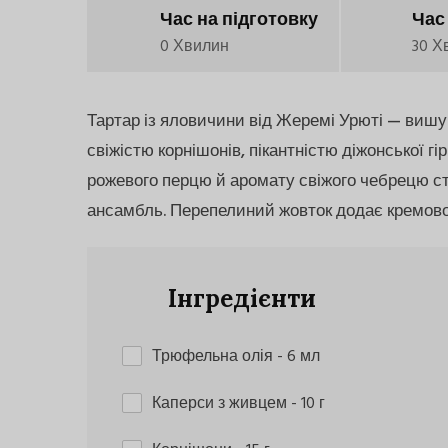
Час на підготовку
Час
0 Хвилин
30 Х
Тартар із яловичини від Жеремі Урюті — вишук
свіжістю корнішонів, пікантністю діжонської гі
рожевого перцю й аромату свіжого чебрецю 
ансамбль. Перепелиний жовток додає кремово
Інгредієнти
Трюфельна олія
- 6 мл
Каперси з живцем
- 10 г