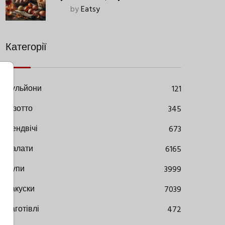
Старовинний Метод З
by
Eatsy
Сучасними Нюансами
Категорії
Бульйони
121
Різотто
345
Сендвічі
673
Салати
6165
Супи
3999
Закуски
7039
Заготівлі
472