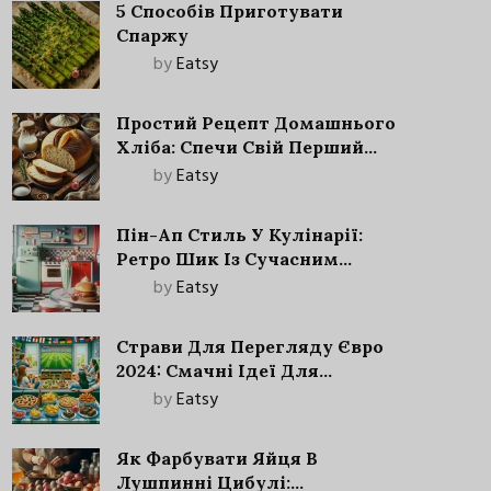
5 Способів Приготувати
Спаржу
by
Eatsy
Простий Рецепт Домашнього
Хліба: Спечи Свій Перший
Запашний Хліб!
by
Eatsy
Пін-Ап Стиль У Кулінарії:
Ретро Шик Із Сучасним
Акцентом
by
Eatsy
Страви Для Перегляду Євро
2024: Смачні Ідеї Для
Футбольного Свята
by
Eatsy
Як Фарбувати Яйця В
Лушпинні Цибулі: