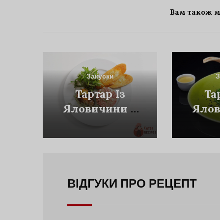
Вам також 
Закуски
З
Тартар Із
Та
Яловичини З
Ялов
Каперсами
Ч
ВІДГУКИ ПРО РЕЦЕПТ