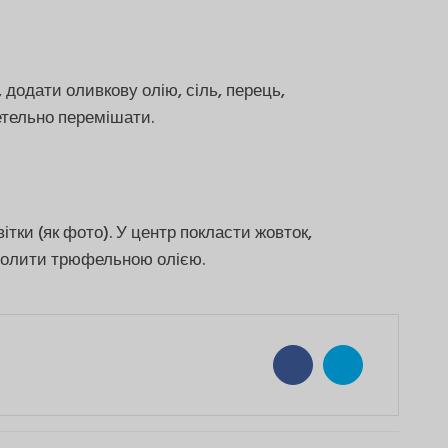
додати оливкову олію, сіль, перець,
етельно перемішати.
вітки (як фото). У центр покласти жовток,
полити трюфельною олією.