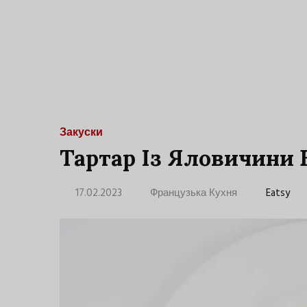
Закуски
Тартар Із Яловичини 
17.02.2023
Французька Кухня
Eatsy