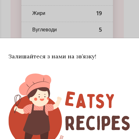
19
Жири
5
Вуглеводи
Залишайтеся з нами на зв’язку!