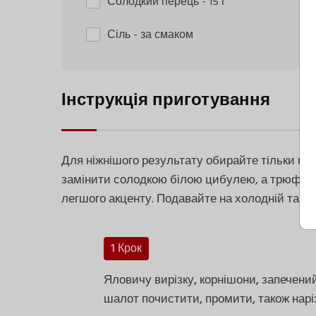
Солодкий перець
- 15 г
Сіль
- за смаком
Інструкція приготування
Для ніжнішого результату обирайте тільки на
замінити солодкою білою цибулею, а трюфель
легшого акценту. Подавайте на холодній тарілц
1 Крок
Яловичу вирізку, корнішони, запечени
шалот почистити, промити, також нарі