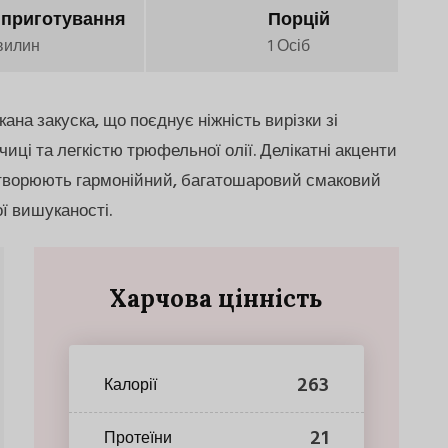
 приготування
Порцій
вилин
1 Осіб
ана закуска, що поєднує ніжність вирізки зі
рчиці та легкістю трюфельної олії. Делікатні акценти
створюють гармонійний, багатошаровий смаковий
ї вишуканості.
Харчова цінність
263
Калорії
21
Протеїни