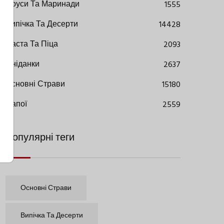
Соуси Та Маринади
1555
Випічка Та Десерти
14428
Паста Та Піца
2093
Сніданки
2637
Основні Страви
15180
Напої
2559
Популярні теги
Основні Страви
Випічка Та Десерти