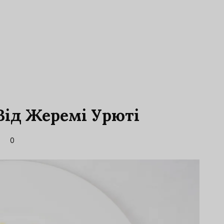
Від Жеремі Урюті
0