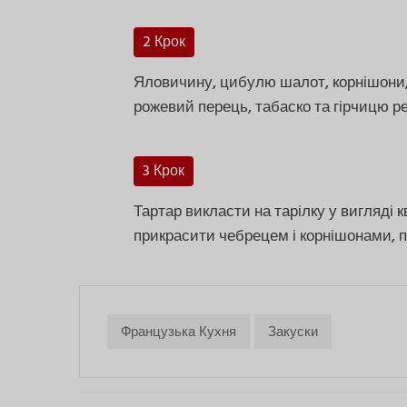
2 Крок
Яловичину, цибулю шалот, корнішони, 
рожевий перець, табаско та гірчицю р
3 Крок
Тартар викласти на тарілку у вигляді к
прикрасити чебрецем і корнішонами, 
Французька Кухня
Закуски