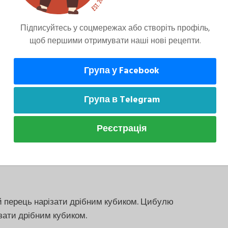
Підписуйтесь у соцмережах або створіть профіль,
щоб першими отримувати наші нові рецепти.
Група у Facebook
Група в Telegram
йсвіжішу, добре очищену вирізку. Шалот можна
Реєстрація
ну олію — якісною оливковою, якщо бажаєте
і.
й перець нарізати дрібним кубиком. Цибулю
зати дрібним кубиком.