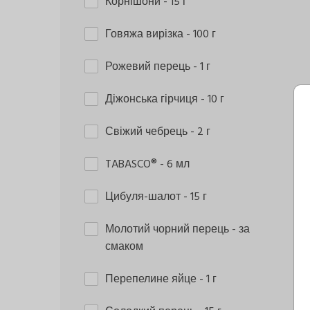
Корнішони
- 15 г
Говяжа вирізка
- 100 г
Рожевий перець
- 1 г
Діжонська гірчиця
- 10 г
Свіжий чебрець
- 2 г
TABASCO®
- 6 мл
Цибуля-шалот
- 15 г
Молотий чорний перець
- за
смаком
Перепелине яйце
- 1 г