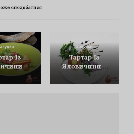
може сподобатися
акуски
Закуски
ртар Із
Тартар Із
ичини З
Яловичини З
уррос
Перепелиними
Яйцями