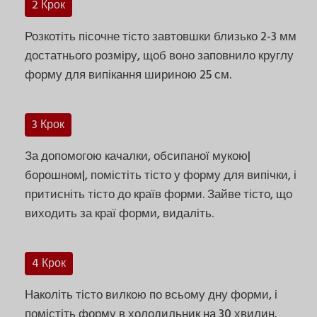
2 Крок
Розкотіть пісочне тісто завтовшки близько 2-3 мм
достатнього розміру, щоб воно заповнило круглу
форму для випікання шириною 25 см.
3 Крок
За допомогою качалки, обсипаної мукою|
борошном|, помістіть тісто у форму для випічки, і
притисніть тісто до країв форми. Зайве тісто, що
виходить за краї форми, видаліть.
4 Крок
Наколіть тісто вилкою по всьому дну форми, і
помістіть форму в холодильник на 30 хвилин.