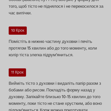
того, щоб тісто не піднялося і не перекосилося за
час випічки.
10 Крок
Помістіть в нижню частину духовки і печіть
протягом 15 хвилин або до того моменту, коли
колір тіста злегка підрум'яниться.
11 Крок
Вийміть тісто з духовки і видаліть папір разом з
бобами або рисом. Покладіть форму назад у
духовку. Запікайте близько 10-15 хвилин до того
моменту, поки тісто не стане хрустким, або воно
підрум'яниться. Корж можна приготувати