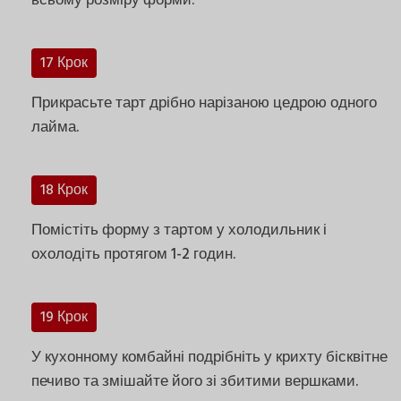
всьому розміру форми.
17 Крок
Прикрасьте тарт дрібно нарізаною цедрою одного
лайма.
18 Крок
Помістіть форму з тартом у холодильник і
охолодіть протягом 1-2 годин.
19 Крок
У кухонному комбайні подрібніть у крихту бісквітне
печиво та змішайте його зі збитими вершками.