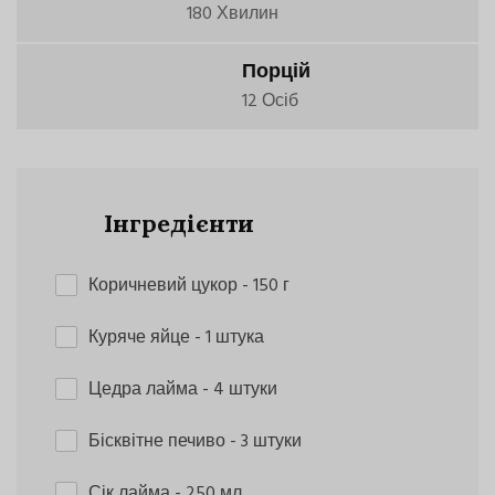
180 Хвилин
Порцій
12 Осіб
Інгредієнти
Коричневий цукор
- 150 г
Куряче яйце
- 1 штука
Цедра лайма
- 4 штуки
Бісквітне печиво
- 3 штуки
Сік лайма
- 250 мл