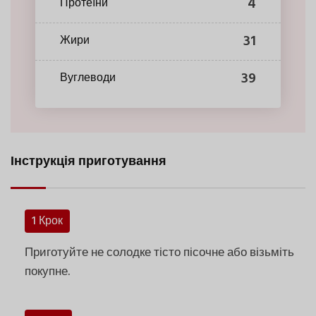
4
Протеїни
31
Жири
39
Вуглеводи
Інструкція приготування
1 Крок
Приготуйте не солодке тісто пісочне або візьміть
покупне.