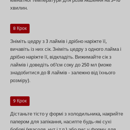
кімнатної температури для розм'якшення на 5–10
хвилин.
8 Крок
Зніміть цедру з 3 лаймів і дрібно наріжте її,
вичавіть із них сік. Зніміть цедру з одного лайма і
дрібно наріжте її, відкладіть. Вижимайте сік з
лаймів і доведіть об'єм соку до 250 мл (може
знадобитися до 8 лаймів - залежно від їхнього
розміру).
9 Крок
Дістаньте тісто у формі з холодильника, накрийте
папером для запікання, насипте будь-які сухі
бобові (квасоля, нут і т.п.) або рис у форму для