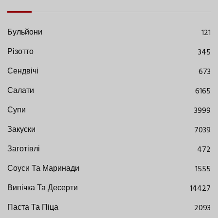
Бульйони
121
Різотто
345
Сендвічі
673
Салати
6165
Супи
3999
Закуски
7039
Заготівлі
472
Соуси Та Маринади
1555
Випічка Та Десерти
14427
Паста Та Піца
2093