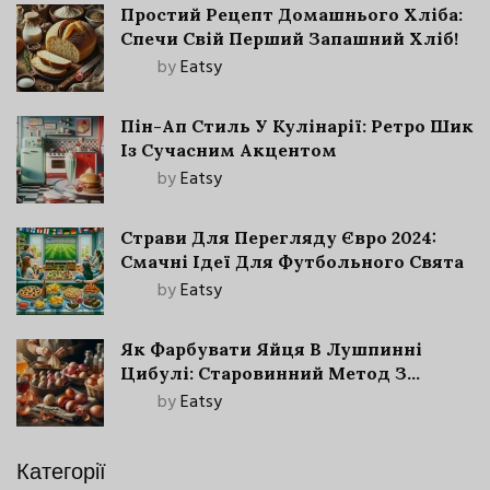
Простий Рецепт Домашнього Хліба:
Спечи Свій Перший Запашний Хліб!
by
Eatsy
Пін-Ап Стиль У Кулінарії: Ретро Шик
Із Сучасним Акцентом
by
Eatsy
Страви Для Перегляду Євро 2024:
Смачні Ідеї Для Футбольного Свята
by
Eatsy
Як Фарбувати Яйця В Лушпинні
Цибулі: Старовинний Метод З
Сучасними Нюансами
by
Eatsy
Категорії