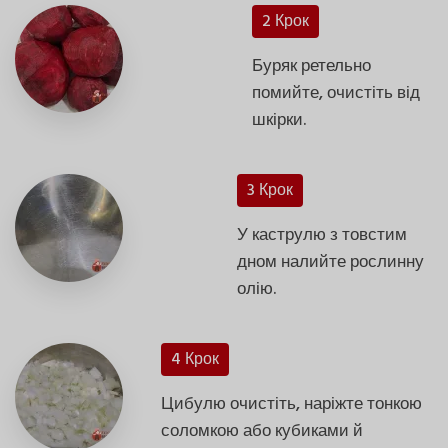
2 Крок
Буряк ретельно
помийте, очистіть від
шкірки.
3 Крок
У каструлю з товстим
дном налийте рослинну
олію.
4 Крок
Цибулю очистіть, наріжте тонкою
соломкою або кубиками й