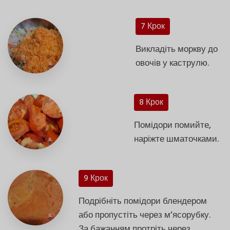
7 Крок
Викладіть моркву до
овочів у каструлю.
8 Крок
Помідори помийте,
наріжте шматочками.
9 Крок
Подрібніть помідори блендером
або пропустіть через м’ясорубку.
За бажанням протріть через