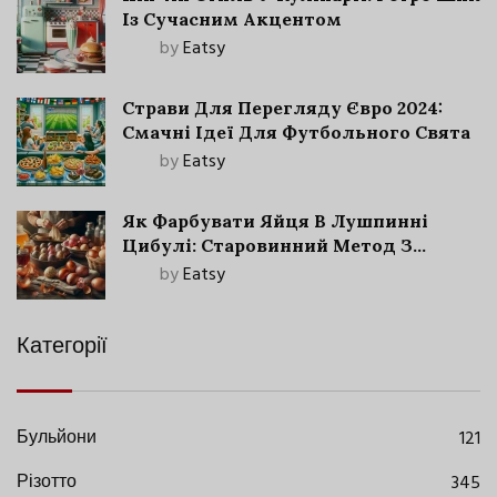
Із Сучасним Акцентом
by
Eatsy
Страви Для Перегляду Євро 2024:
Смачні Ідеї Для Футбольного Свята
by
Eatsy
Як Фарбувати Яйця В Лушпинні
Цибулі: Старовинний Метод З
Сучасними Нюансами
by
Eatsy
Категорії
Бульйони
121
Різотто
345