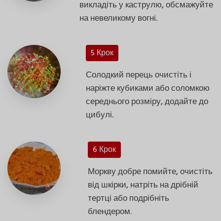
викладіть у каструлю, обсмажуйте
на невеликому вогні.
5 Крок
Солодкий перець очистіть і
наріжте кубиками або соломкою
середнього розміру, додайте до
цибулі.
6 Крок
Моркву добре помийте, очистіть
від шкірки, натріть на дрібній
тертці або подрібніть
блендером.