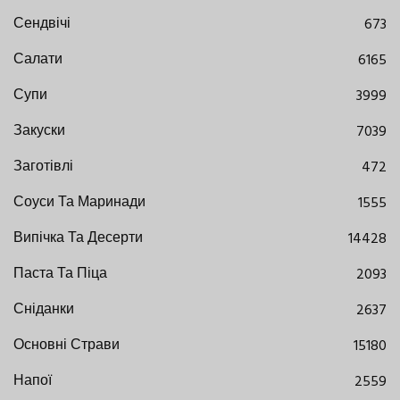
Сендвічі
673
Салати
6165
Супи
3999
Закуски
7039
Заготівлі
472
Соуси Та Маринади
1555
Випічка Та Десерти
14428
Паста Та Піца
2093
Сніданки
2637
Основні Страви
15180
Напої
2559