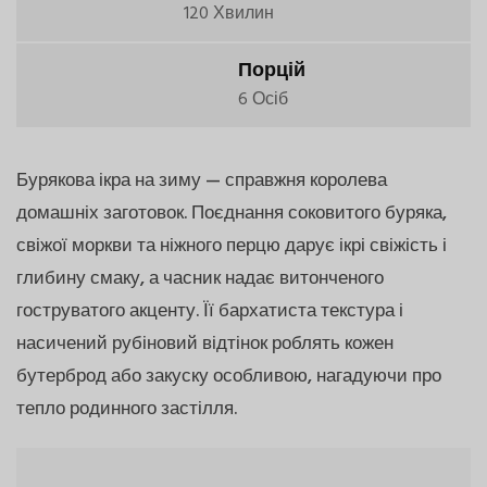
120 Хвилин
Порцій
6 Осіб
Бурякова ікра на зиму — справжня королева
домашніх заготовок. Поєднання соковитого буряка,
свіжої моркви та ніжного перцю дарує ікрі свіжість і
глибину смаку, а часник надає витонченого
гоструватого акценту. Її бархатиста текстура і
насичений рубіновий відтінок роблять кожен
бутерброд або закуску особливою, нагадуючи про
тепло родинного застілля.