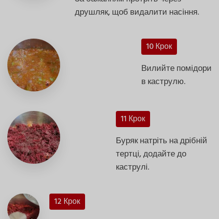
друшляк, щоб видалити насіння.
10 Крок
Вилийте помідори
в каструлю.
11 Крок
Буряк натріть на дрібній
тертці, додайте до
каструлі.
12 Крок