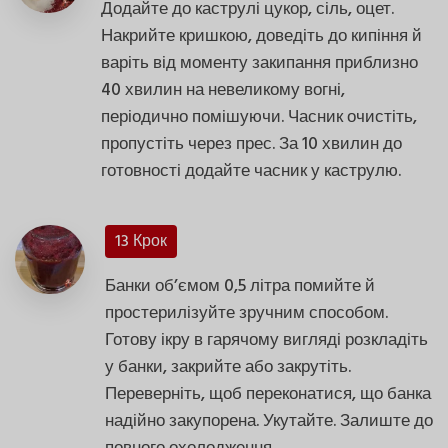
Додайте до каструлі цукор, сіль, оцет.
Накрийте кришкою, доведіть до кипіння й
варіть від моменту закипання приблизно
40 хвилин на невеликому вогні,
періодично помішуючи. Часник очистіть,
пропустіть через прес. За 10 хвилин до
готовності додайте часник у каструлю.
13 Крок
Банки об’ємом 0,5 літра помийте й
простерилізуйте зручним способом.
Готову ікру в гарячому вигляді розкладіть
у банки, закрийте або закрутіть.
Переверніть, щоб переконатися, що банка
надійно закупорена. Укутайте. Залиште до