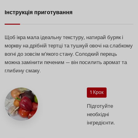
Інструкція приготування
Щоб ікра мала ідеальну текстуру, натирай буряк і
моркву на дрібній тертці та тушкуй овочі на слабкому
вогні до зовсім м’якого стану. Солодкий перець
можна замінити печеним — він посилить аромат та
глибину смаку.
1 Крок
Підготуйте
необхідні
інгредієнти.