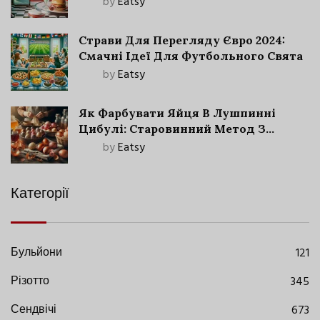
by
Eatsy
Страви Для Перегляду Євро 2024:
Смачні Ідеї Для Футбольного Свята
by
Eatsy
Як Фарбувати Яйця В Лушпинні
Цибулі: Старовинний Метод З
Сучасними Нюансами
by
Eatsy
Категорії
Бульйони
121
Різотто
345
Сендвічі
673