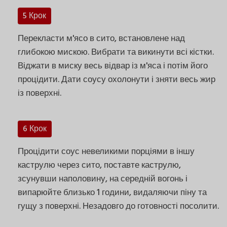
5 Крок
Перекласти м'ясо в сито, встановлене над
глибокою мискою. Вибрати та викинути всі кістки.
Віджати в миску весь відвар із м'яса і потім його
процідити. Дати соусу охолонути і зняти весь жир
із поверхні.
6 Крок
Процідити соус невеликими порціями в іншу
каструлю через сито, поставте каструлю,
зсунувши наполовину, на середній вогонь і
випарюйте близько 1 години, видаляючи піну та
гущу з поверхні. Незадовго до готовності посолити.