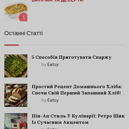
ВИПІЧКА ТА ДЕСЕРТИ
5
Останні Статті
5 Способів Приготувати Спаржу
by
Eatsy
Простий Рецепт Домашнього Хліба:
Спечи Свій Перший Запашний Хліб!
by
Eatsy
Пін-Ап Стиль У Кулінарії: Ретро Шик
Із Сучасним Акцентом