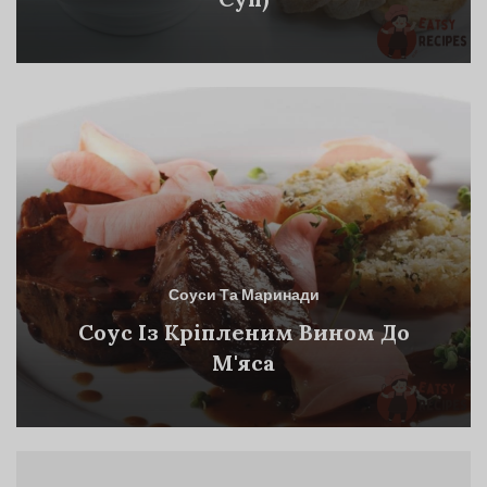
Соуси Та Маринади
Соус Із Кріпленим Вином До
М'яса