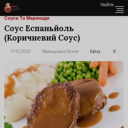
Увійти
Соуси Та Маринади
Соус Еспаньйоль
(Коричневий Соус)
17.02.2023
Французька Кухня
Eatsy
0