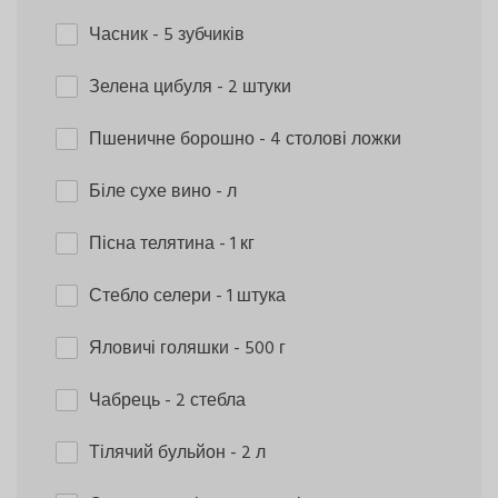
Часник
- 5 зубчиків
Зелена цибуля
- 2 штуки
Пшеничне борошно
- 4 столові ложки
Біле сухе вино
- л
Пісна телятина
- 1 кг
Стебло селери
- 1 штука
Яловичі голяшки
- 500 г
Чабрець
- 2 стебла
Тілячий бульйон
- 2 л