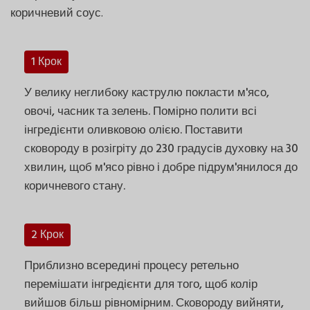
коричневий соус.
1 Крок
У велику неглибоку каструлю покласти м'ясо,
овочі, часник та зелень. Помірно полити всі
інгредієнти оливковою олією. Поставити
сковороду в розігріту до 230 градусів духовку на 30
хвилин, щоб м'ясо рівно і добре підрум'янилося до
коричневого стану.
2 Крок
Приблизно всередині процесу ретельно
перемішати інгредієнти для того, щоб колір
вийшов більш рівномірним. Сковороду вийняти,