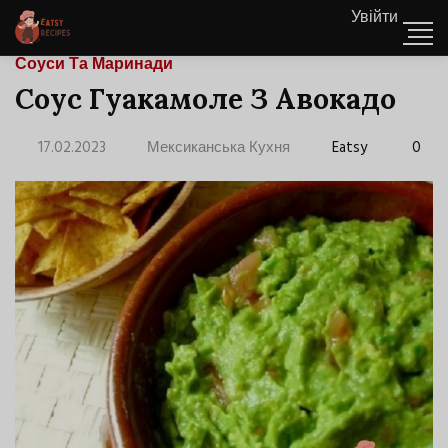
Увійти
Соуси Та Маринади
Соус Гуакамоле З Авокадо
17.02.2023
Мексиканська Кухня
Eatsy
0