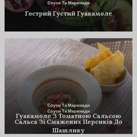
Соуси Та Маринади
Гострий Густий Гуакамоле
Соуси Та Маринади
Соуси Та Маринади
Гуакамоле З Томатною Сальсою
Сальса Зі Смажених Персиків До
Шашлику