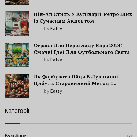
Пін-Ап Стиль У Кулінарії: Ретро Шик
Із Сучасним Акцентом
by
Eatsy
Страви Для Перегляду Євро 2024:
Смачні Ідеї Для Футбольного Свята
by
Eatsy
Як Фарбувати Яйця В Лушпинні
Цибулі: Старовинний Метод З
Сучасними Нюансами
by
Eatsy
Категорії
Бульйони
121