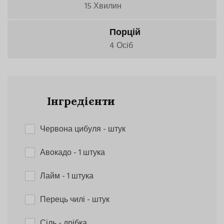
15 Хвилин
Порцій
4 Осіб
Інгредієнти
Червона цибуля
- штук
Авокадо
- 1 штука
Лайм
- 1 штука
Перець чилі
- штук
Сіль
- дрібка