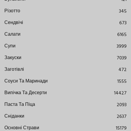
Різотто
345
Сендвічі
673
Салати
6165
Супи
3999
Закуски
7039
Заготівлі
472
Соуси Та Маринади
1555
Випічка Та Десерти
14427
Паста Та Піца
2093
Сніданки
2637
Основні Страви
15179