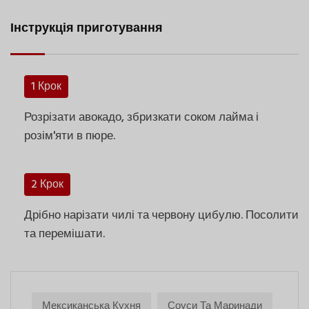
Інструкція приготування
1 Крок
Розрізати авокадо, збризкати соком лайма і
розім'яти в пюре.
2 Крок
Дрібно нарізати чилі та червону цибулю. Посолити
та перемішати.
Мексиканська Кухня
Соуси Та Маринади