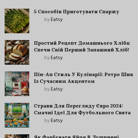
5 Способів Приготувати Спаржу
by
Eatsy
Простий Рецепт Домашнього Хліба:
Спечи Свій Перший Запашний Хліб!
by
Eatsy
Пін-Ап Стиль У Кулінарії: Ретро Шик
Із Сучасним Акцентом
by
Eatsy
Страви Для Перегляду Євро 2024:
Смачні Ідеї Для Футбольного Свята
by
Eatsy
Як Фарбувати Яйця В Лушпинні