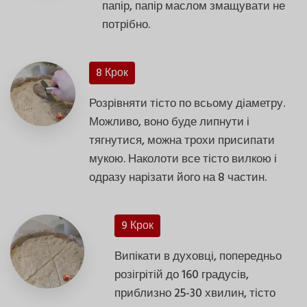
папір, папір маслом змащувати не
потрібно.
8 Крок
Розрівняти тісто по всьому діаметру.
Можливо, воно буде липнути і
тягнутися, можна трохи присипати
мукою. Наколоти все тісто вилкою і
одразу нарізати його на 8 частин.
9 Крок
Випікати в духовці, попередньо
розігрітій до 160 градусів,
приблизно 25-30 хвилин, тісто