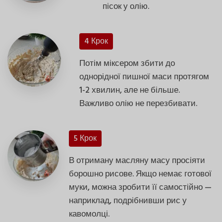
пісок у олію.
4 Крок
Потім міксером збити до
однорідної пишної маси протягом
1-2 хвилин, але не більше.
Важливо олію не перезбивати.
5 Крок
В отриману масляну масу просіяти
борошно рисове. Якщо немає готової
муки, можна зробити її самостійно —
наприклад, подрібнивши рис у
кавомолці.