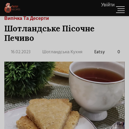
Увійти
Випічка Та Десерти
Шотландське Пісочне
Печиво
16.02.2023
Шотландська Кухня
Eatsy
0