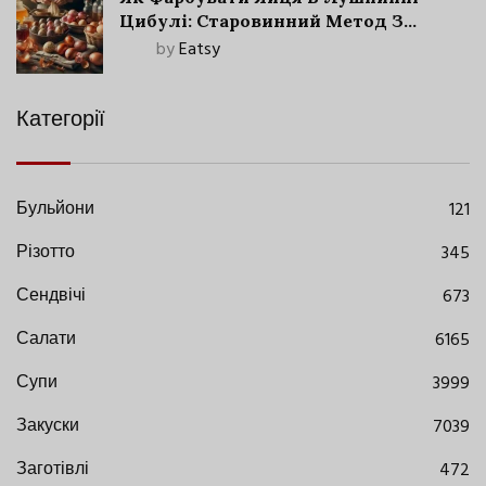
Цибулі: Старовинний Метод З
Сучасними Нюансами
by
Eatsy
Категорії
Бульйони
121
Різотто
345
Сендвічі
673
Салати
6165
Супи
3999
Закуски
7039
Заготівлі
472