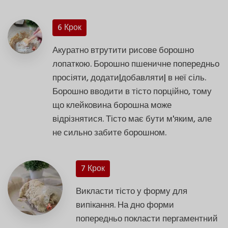
6 Крок
Акуратно втрутити рисове борошно
лопаткою. Борошно пшеничне попередньо
просіяти, додати|добавляти| в неї сіль.
Борошно вводити в тісто порційно, тому
що клейковина борошна може
відрізнятися. Тісто має бути м'яким, але
не сильно забите борошном.
7 Крок
Викласти тісто у форму для
випікання. На дно форми
попередньо покласти пергаментний