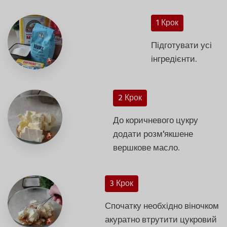
1 Крок
Підготувати усі
інгредієнти.
2 Крок
До коричневого цукру
додати розм'якшене
вершкове масло.
3 Крок
Спочатку необхідно віночком
акуратно втрутити цукровий