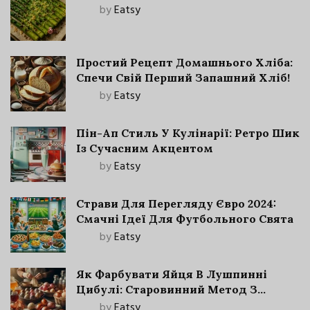
by
Eatsy
Простий Рецепт Домашнього Хліба:
Спечи Свій Перший Запашний Хліб!
by
Eatsy
Пін-Ап Стиль У Кулінарії: Ретро Шик
Із Сучасним Акцентом
by
Eatsy
Страви Для Перегляду Євро 2024:
Смачні Ідеї Для Футбольного Свята
by
Eatsy
Як Фарбувати Яйця В Лушпинні
Цибулі: Старовинний Метод З
Сучасними Нюансами
by
Eatsy