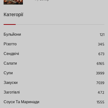
Категорії
Бульйони
121
Різотто
345
Сендвічі
673
Салати
6165
Супи
3999
Закуски
7039
Заготівлі
472
Соуси Та Маринади
1555