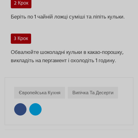
2 Крок
Беріть по 1 чайній ложці суміші та ліпіть кульки.
3 Крок
Обвалюйте шоколадні кульки в какао-порошку,
викладіть на пергамент і охолодіть 1 годину.
Європейська Кухня
Випічка Та Десерти