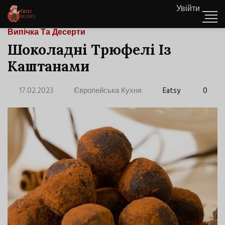
Увійти
Випічка Та Десерти
Шоколадні Трюфелі Із
Каштанами
17.02.2023
Європейська Кухня
Eatsy
0