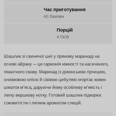
Час приготування
60 Хвилин
Порцій
4 Осіб
Шашлик зі свинячої шиї у пряному маринаді на
основі айрану — це гармонія ніжності та насиченого,
пікантного смаку. Маринад із діжонською гірчицею,
оливковою олією й свіжою цибулею огортає кожен
шматок м’яса, даруючи йому особливу м’якість і
легку вершкову нотку. Готовий шашлик підкорює
соковитістю і легким ароматом спецій.