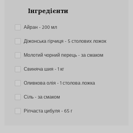
Інгредієнти
Айран
- 200 мл
Діжонська гірчиця
- 5 столових ложок
Молотий чорний перець
- за смаком
Свиняча шия
- 1 кг
Оливкова олія
- 1 столова ложка
Сіль
- за смаком
Ріпчаста цибуля
- 65 г