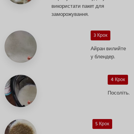
використати пакет для
заморожування.
3 Крок
Айран вилийте
у блендер.
4 Крок
Посоліть.
5 Крок