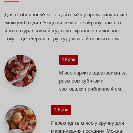
Для особливої м’якості дайте м’ясу промаринуватися
мінімум 8 годин. Якщо ви не маєте айрану, замініть
його натуральним йогуртом із краплею лимонного
соку — це зберігає структуру м’яса й освіжить смак.
1 Крок
М’ясо наріжте однаковими за
розміром кубиками
завтовшки приблизно 4 см.
2 Крок
Перекладіть м’ясо у зручну для
маринування посудину. Можна