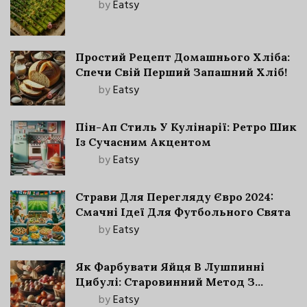
by
Eatsy
Простий Рецепт Домашнього Хліба:
Спечи Свій Перший Запашний Хліб!
by
Eatsy
Пін-Ап Стиль У Кулінарії: Ретро Шик
Із Сучасним Акцентом
by
Eatsy
Страви Для Перегляду Євро 2024:
Смачні Ідеї Для Футбольного Свята
by
Eatsy
Як Фарбувати Яйця В Лушпинні
Цибулі: Старовинний Метод З
Сучасними Нюансами
by
Eatsy