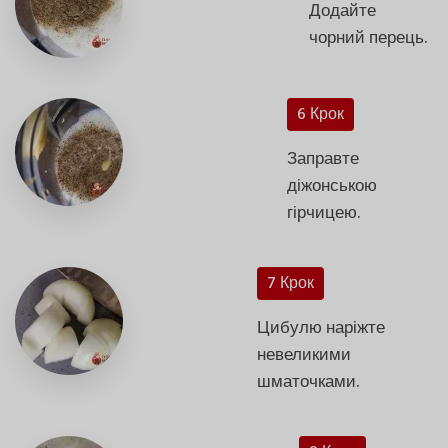
Додайте
чорний перець.
6 Крок
Заправте
діжонською
гірчицею.
7 Крок
Цибулю наріжте
невеликими
шматочками.