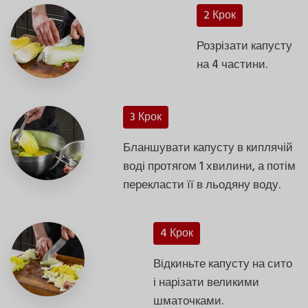
2 Крок
Розрізати капусту
на 4 частини.
3 Крок
Бланшувати капусту в киплячій
воді протягом 1 хвилини, а потім
перекласти її в льодяну воду.
4 Крок
Відкиньте капусту на сито
і нарізати великими
шматочками.