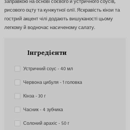
заправкою на основі соєвого й устричного соусів,
рисового оцту та кунжутної олії. Яскравість кінзи та
гострий акцент чілі додають вишуканості цьому
легкому й водночас насиченому салату.
Інгредієнти
Устричний соус
- 40 мл
Червона цибуля
- 1 головка
Кінза
- 30 г
Часник
- 4 зубчика
Солоний арахіс
- 50 г