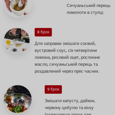
Сичуаньський перець
помолоти в ступці.
8 Крок
Для заправки змішати соєвий,
вустровий соус, сік четвертини
лимона, рисовий оцет, рослинне
масло, сичуаньський перець та
роздавлений через прес часник.
9 Крок
Змішати капусту, дайкон,
червону цибулю та кінзу
(залишивши трохи для