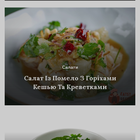
Салати
Cалат Із Помело З Горіхами
Кешью Та Креветками