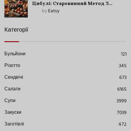
Цибулі: Старовинний Метод З
Сучасними Нюансами
by
Eatsy
Категорії
Бульйони
121
Різотто
345
Сендвічі
673
Салати
6165
Супи
3999
Закуски
7039
Заготівлі
472