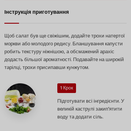
Інструкція приготування
Щоб салат був ще свіжішим, додайте трохи натертої
моркви або молодого редису. Бланшування капусти
робить текстуру ніжнішою, а обсмажений арахіс
додасть більшої ароматності. Подавайте на широкій
тарілці, трохи присипавши кунжутом.
1 Крок
Підготувати всі інгредієнти. У
великій каструлі закип'ятити
воду та додати сіль.