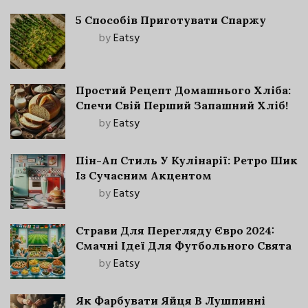
5 Способів Приготувати Спаржу
by
Eatsy
Простий Рецепт Домашнього Хліба:
Спечи Свій Перший Запашний Хліб!
by
Eatsy
Пін-Ап Стиль У Кулінарії: Ретро Шик
Із Сучасним Акцентом
by
Eatsy
Страви Для Перегляду Євро 2024:
Смачні Ідеї Для Футбольного Свята
by
Eatsy
Як Фарбувати Яйця В Лушпинні