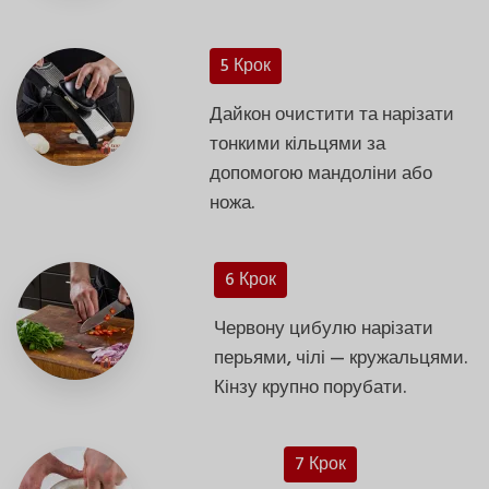
5 Крок
Дайкон очистити та нарізати
тонкими кільцями за
допомогою мандоліни або
ножа.
6 Крок
Червону цибулю нарізати
перьями, чілі — кружальцями.
Кінзу крупно порубати.
7 Крок