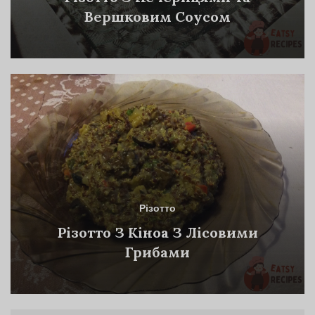
Вершковим Соусом
Різотто
Різотто З Кіноа З Лісовими
Грибами