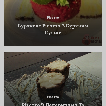
Різотто
Бурякове Різотто З Курячим
Суфле
Різотто
Різотто З Печерицями Та