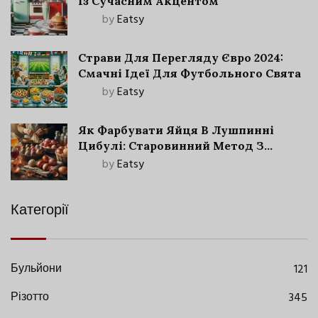
Із Сучасним Акцентом
by
Eatsy
Страви Для Перегляду Євро 2024:
Смачні Ідеї Для Футбольного Свята
by
Eatsy
Як Фарбувати Яйця В Лушпинні
Цибулі: Старовинний Метод З
Сучасними Нюансами
by
Eatsy
Категорії
Бульйони
121
Різотто
345