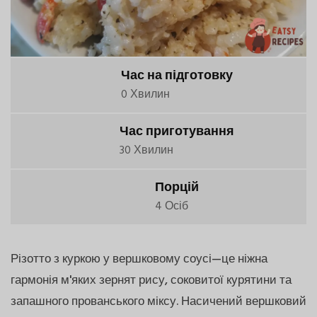
Час на підготовку
0 Хвилин
Час приготування
30 Хвилин
Порцій
4 Осіб
Різотто з куркою у вершковому соусі—це ніжна
гармонія м'яких зернят рису, соковитої курятини та
запашного прованського міксу. Насичений вершковий