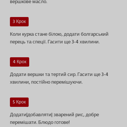
вершкове масло.
3 Крок
Коли курка стане білою, додати болгарський
перець та спеції. Гасити ще 3-4 хвилини.
4 Крок
Додати вершки та тертий сир. Гасити ще 3-4
хвилини, постійно перемішуючи.
5 Крок
Додати|добавляти| зварений рис, добре
перемішати. Блюдо готове!