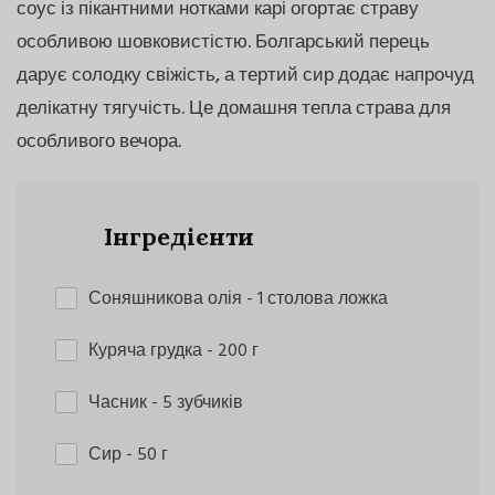
соус із пікантними нотками карі огортає страву
особливою шовковистістю. Болгарський перець
дарує солодку свіжість, а тертий сир додає напрочуд
делікатну тягучість. Це домашня тепла страва для
особливого вечора.
Інгредієнти
Соняшникова олія
- 1 столова ложка
Куряча грудка
- 200 г
Часник
- 5 зубчиків
Сир
- 50 г