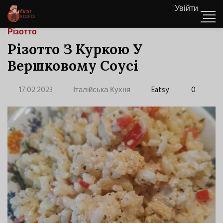
Увійти
Різотто
Різотто З Куркою У
Вершковому Соусі
17.02.2023
Італійська Кухня
Eatsy
0