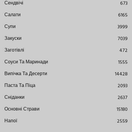
Сендвічі
673
Салати
6165
Супи
3999
Закуски
7039
Заготівлі
472
Соуси Та Маринади
1555
Випічка Та Десерти
14428
Паста Та Піца
2093
Сніданки
2637
Основні Страви
15180
Напої
2559