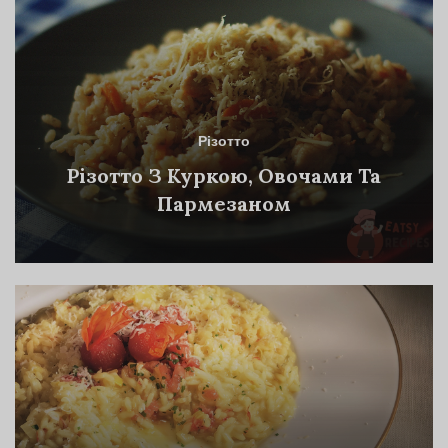
Різотто
Різотто З Куркою, Овочами Та
Пармезаном