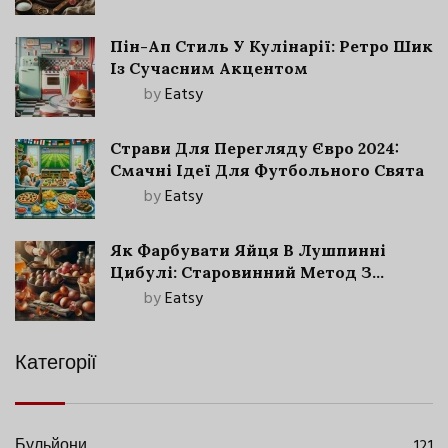
Пін-Ап Стиль У Кулінарії: Ретро Шик
Із Сучасним Акцентом
by
Eatsy
Страви Для Перегляду Євро 2024:
Смачні Ідеї Для Футбольного Свята
by
Eatsy
Як Фарбувати Яйця В Лушпинні
Цибулі: Старовинний Метод З
Сучасними Нюансами
by
Eatsy
Категорії
Бульйони
121