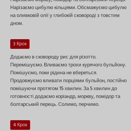
Нарізаємо цибулю кільцями. Обсмажуємо цибулю
на оливковій олії у глибокій сковороді з товстим
дном.
3 Крок
Додаємо в сковороду рис для різотто.
Перемішуємо. Вливаємо трохи курячого бульйону.
Помішуємо, поки рідина не вбереться.
Продовжуємо вливати порціями бульйон, постійно
помішуючи протягом 15 хвилин. За 5 хвилин до
готовності додаємо коріандр, моркву, помідор та
болгарський перець. Солимо, перчимо.
4 Крок