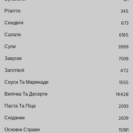
Різотто
345
Сендвічі
673
Салати
6165
Супи
3999
Закуски
7039
Заготівлі
472
Соуси Та Маринади
1555
Випічка Та Десерти
14428
Паста Та Піца
2093
Сніданки
2639
Основні Страви
15181