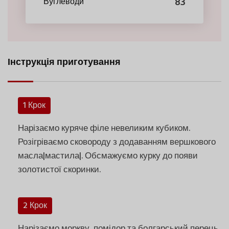
83
Вуглеводи
Інструкція приготування
1 Крок
Нарізаємо куряче філе невеликим кубиком.
Розігріваємо сковороду з додаванням вершкового
масла|мастила|. Обсмажуємо курку до появи
золотистої скоринки.
2 Крок
Нарізаємо моркву, помідор та болгарський перець.