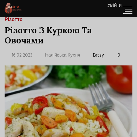
Увійти
Різотто
Різотто З Куркою Та
Овочами
16.02.2023
Італійська Кухня
Eatsy
0