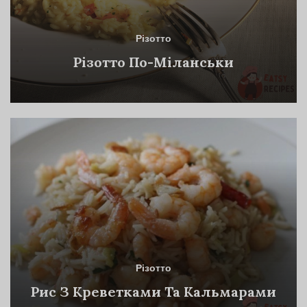
Різотто
Різотто По-Міланськи
Різотто
Рис З Креветками Та Кальмарами