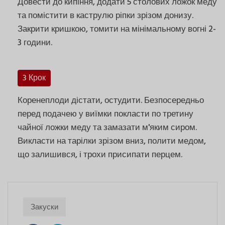
Довести до кипіння, додати 5 столових ложок меду
та помістити в каструлю ріпки зрізом донизу.
Закрити кришкою, томити на мінімальному вогні 2-
3 години.
3 Крок
Коренеплоди дістати, остудити. Безпосередньо
перед подачею у виїмки покласти по третину
чайної ложки меду та замазати м'яким сиром.
Викласти на тарілки зрізом вниз, полити медом,
що залишився, і трохи присипати перцем.
Закуски