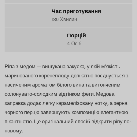
Час приготування
180 Хвилин
Порцій
4 Осіб
Ріпа з медом — вишукана закуска, у якій м’якість
маринованого коренеплоду делікатно поєднується з
насиченим ароматом білого вина та витонченим
солонувато-солодким відтінком фети. Медова
заправка додає легку карамелізовану нотку, а зерна
чорного перцю завершують композицію елегантною
пікантністю. Це оригінальний спосіб відкрити ріпу по-
новому.