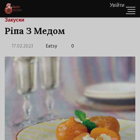
Увійти
Закуски
Ріпа З Медом
17.02.2023
Eatsy
0