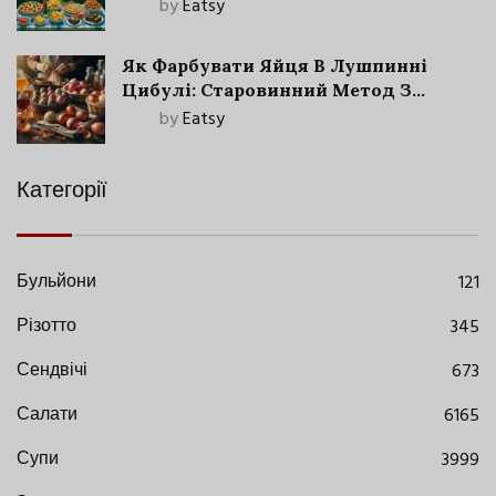
by
Eatsy
Як Фарбувати Яйця В Лушпинні
Цибулі: Старовинний Метод З
Сучасними Нюансами
by
Eatsy
Категорії
Бульйони
121
Різотто
345
Сендвічі
673
Салати
6165
Супи
3999