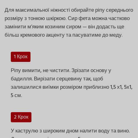
Для максимальної ніжності обирайте ріпу середнього
розміру з тонкою шкіркою. Сир фета можна частково
замінити м’яким козиним сиром — він додасть ще
більш кремового акценту та пасуватиме до меду.
1 Крок
Ріпу вимити, не чистити. Зрізати основу у
бадилля. Вирізати серцевину так, щоб
залишилися виїмки розміром приблизно 1,5 х1, 5х1,
5 см.
2 Крок
У каструлю з широким дном налити воду та вино.