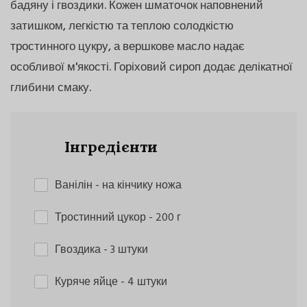
бадяну і гвоздики. Кожен шматочок наповнений
затишком, легкістю та теплою солодкістю
тростинного цукру, а вершкове масло надає
особливої м'якості. Горіховий сироп додає делікатної
глибини смаку.
Інгредієнти
Ванілін
- на кінчику ножа
Тростинний цукор
- 200 г
Гвоздика
- 3 штуки
Куряче яйце
- 4 штуки