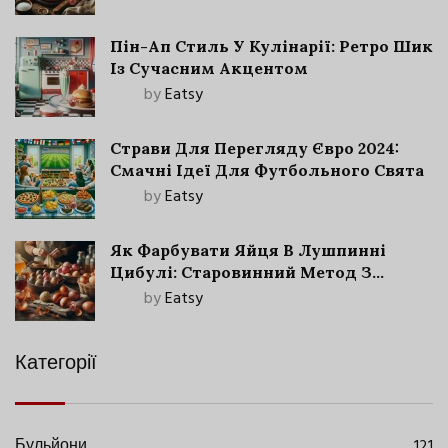
Пін-Ап Стиль У Кулінарії: Ретро Шик
Із Сучасним Акцентом
by
Eatsy
Страви Для Перегляду Євро 2024:
Смачні Ідеї Для Футбольного Свята
by
Eatsy
Як Фарбувати Яйця В Лушпинні
Цибулі: Старовинний Метод З
Сучасними Нюансами
by
Eatsy
Категорії
Бульйони
121