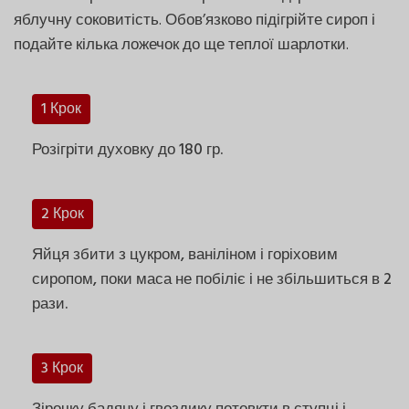
яблучну соковитість. Обов’язково підігрійте сироп і
подайте кілька ложечок до ще теплої шарлотки.
1 Крок
Розігріти духовку до 180 гр.
2 Крок
Яйця збити з цукром, ваніліном і горіховим
сиропом, поки маса не побіліє і не збільшиться в 2
рази.
3 Крок