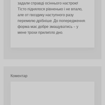
задали справді осіннього настрою!
Тісто піднялося рівненько і не впало,
але от гвоздику наступного разу
перемелю дрібніше. До попередження:
форма має добре змащуватись – у
мене трохи прилипло дно.
Коментар