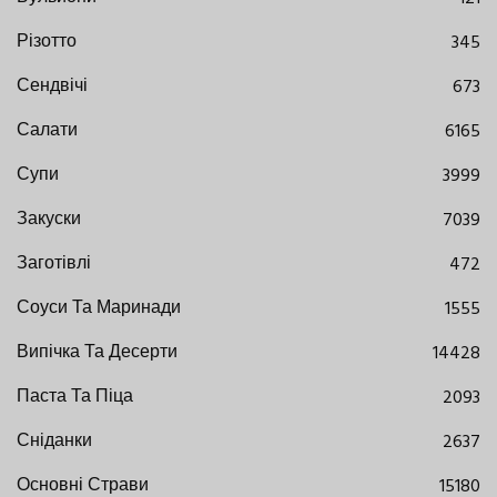
Різотто
345
Сендвічі
673
Салати
6165
Супи
3999
Закуски
7039
Заготівлі
472
Соуси Та Маринади
1555
Випічка Та Десерти
14428
Паста Та Піца
2093
Сніданки
2637
Основні Страви
15180