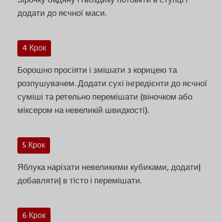
Зірочку бадяну і гвоздику потовкти в ступці і
додати до яєчної маси.
4 Крок
Борошно просіяти і змішати з корицею та
розпушувачем. Додати сухі інгредієнти до яєчної
суміші та ретельно перемішати (віночком або
міксером на невеликій швидкості).
5 Крок
Яблука нарізати невеликими кубиками, додати|
добавляти| в тісто і перемішати.
6 Крок