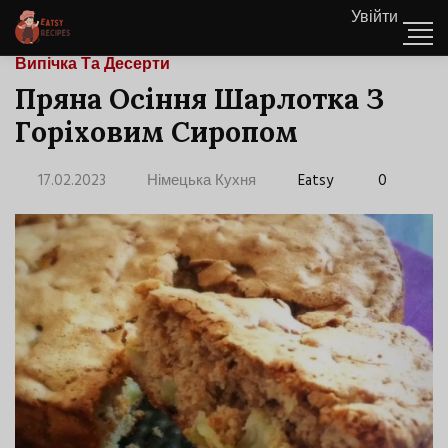
Увійти
Випічка Та Десерти
Пряна Осіння Шарлотка З
Горіховим Сиропом
17.02.2023
Німецька Кухня
Eatsy
0