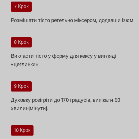
7 Крок
Розмішати тісто ретельно міксером, додавши ізюм.
8 Крок
Викласти тісто у форму для кексу у вигляді
«цеглинки»
9 Крок
Духовку розігріти до 170 градусів, випікати 60
хвилин|мінути|.
10 Крок