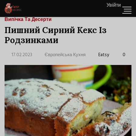
Увійти
Випічка Та Десерти
Пишний Сирний Кекс Із
Родзинками
17.02.2023
Європейська Кухня
Eatsy
0