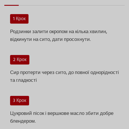
1 Крок
Родзинки залити окропом на кілька хвилин,
відкинути на сито, дати просохнути.
2 Крок
Сир протерти через сито, до повної однорідності
та гладкості
3 Крок
Цукровий пісок і вершкове масло збити добре
блендером.