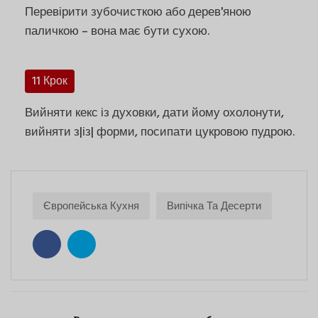
Перевірити зубочисткою або дерев'яною
паличкою – вона має бути сухою.
11 Крок
Вийняти кекс із духовки, дати йому охолонути,
вийняти з|із| форми, посипати цукровою пудрою.
Європейська Кухня
Випічка Та Десерти