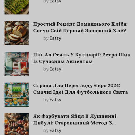
by
Eatsy
Простий Рецепт Домашнього Хліба:
Спечи Свій Перший Запашний Хліб!
by
Eatsy
Пін-Ап Стиль У Кулінарії: Ретро Шик
Із Сучасним Акцентом
by
Eatsy
Страви Для Перегляду Євро 2024:
Смачні Ідеї Для Футбольного Свята
by
Eatsy
Як Фарбувати Яйця В Лушпинні
Цибулі: Старовинний Метод З
Сучасними Нюансами
by
Eatsy