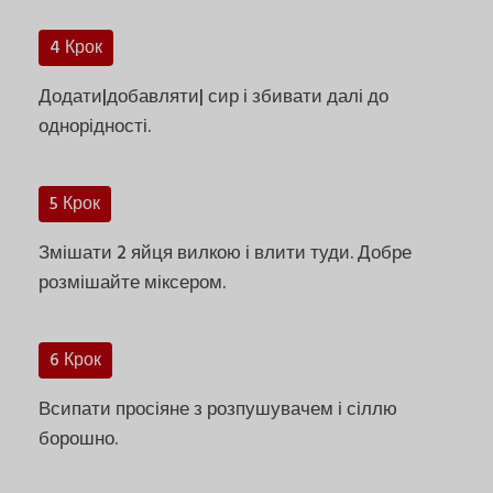
4 Крок
Додати|добавляти| сир і збивати далі до
однорідності.
5 Крок
Змішати 2 яйця вилкою і влити туди. Добре
розмішайте міксером.
6 Крок
Всипати просіяне з розпушувачем і сіллю
борошно.