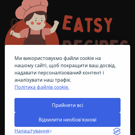
Ми використовуємо файли cookie на
нашому сайті, щоб покращити ваш досвід,
надавати персоналізований контент і
аналізувати наш трафік.
Політика файлів cookie.
FACEBOOK
TELEGRAM
ПОЛІТИКА ЩОДО ФАЙЛІВ COOKIE
Прийняти всі
Відхилити необов’язкові
© All Right Reserved
2026
Налаштування