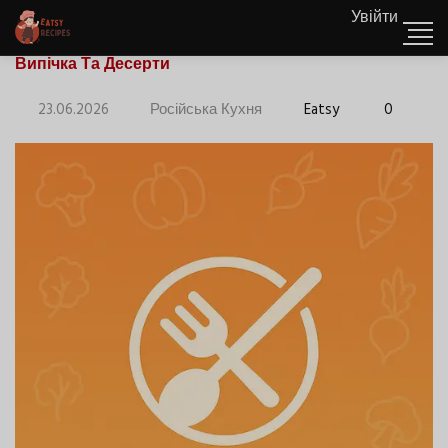
Увійти
Випічка Та Десерти
23.06.2026
Російська Кухня
Eatsy
0