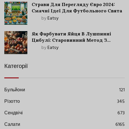
Страви Для Перегляду Євро 2024:
Смачні Ідеї Для Футбольного Свята
by
Eatsy
Як Фарбувати Яйця В Лушпинні
Цибулі: Старовинний Метод З
Сучасними Нюансами
by
Eatsy
Категорії
Бульйони
121
Різотто
345
Сендвічі
673
Салати
6165