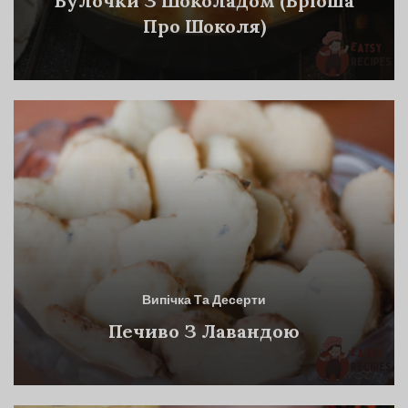
Булочки З Шоколадом (Бріоша
Про Шоколя)
Випічка Та Десерти
Печиво З Лавандою