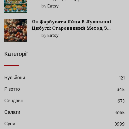
by
Eatsy
Як Фарбувати Яйця В Лушпинні
Цибулі: Старовинний Метод З
Сучасними Нюансами
by
Eatsy
Категорії
Бульйони
121
Різотто
345
Сендвічі
673
Салати
6165
Супи
3999