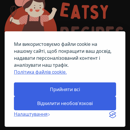
Ми використовуємо файли cookie на
нашому сайті, щоб покращити ваш досвід,
надавати персоналізований контент і
аналізувати наш трафік.
Політика файлів cookie.
FACEBOOK
TELEGRAM
ПОЛІТИКА ЩОДО ФАЙЛІВ COOKIE
Прийняти всі
Відхилити необов’язкові
© All Right Reserved
2026
Налаштування