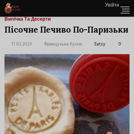
Увійти
Випічка Та Десерти
Пісочне Печиво По-Паризьки
17.02.2023
Французька Кухня
Eatsy
0