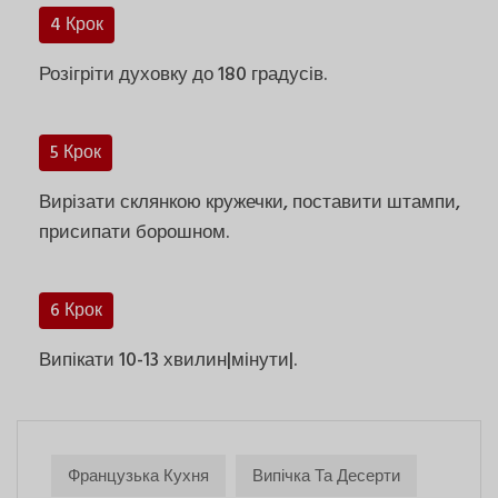
4 Крок
Розігріти духовку до 180 градусів.
5 Крок
Вирізати склянкою кружечки, поставити штампи,
присипати борошном.
6 Крок
Випікати 10-13 хвилин|мінути|.
Французька Кухня
Випічка Та Десерти