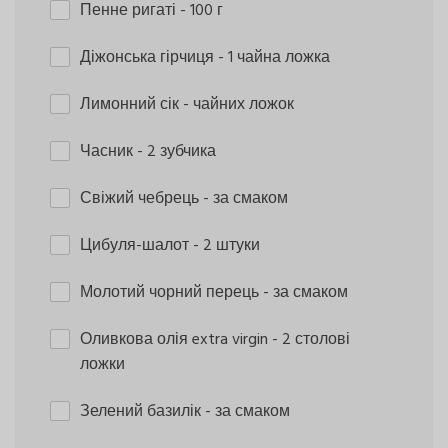
Пенне ригаті
- 100 г
Діжонська гірчиця
- 1 чайна ложка
Лимонний сік
- чайних ложок
Часник
- 2 зубчика
Свіжий чебрець
- за смаком
Цибуля-шалот
- 2 штуки
Молотий чорний перець
- за смаком
Оливкова олія extra virgin
- 2 столові
ложки
Зелений базилік
- за смаком