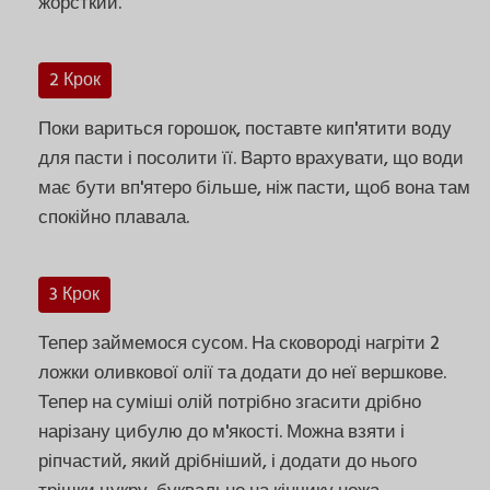
жорсткий.
2 Крок
Поки вариться горошок, поставте кип'ятити воду
для пасти і посолити її. Варто врахувати, що води
має бути вп'ятеро більше, ніж пасти, щоб вона там
спокійно плавала.
3 Крок
Тепер займемося сусом. На сковороді нагріти 2
ложки оливкової олії та додати до неї вершкове.
Тепер на суміші олій потрібно згасити дрібно
нарізану цибулю до м'якості. Можна взяти і
ріпчастий, який дрібніший, і додати до нього