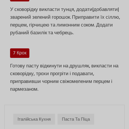
У сковорідку викласти тунця, додати|добавляти|
зварений зелений горошок. Приправити їх сіллю,
перцем, гірчицею та лимонним соком. Додати
рубаний базилік та чебрець.
7 Крок
Готову пасту відкинути на друшляк, викласти на
сковорідку, трохи прогріти і подавати,
приправивши чорним свіжомеленим перцем і
пармезаном.
Італійська Кухня
Паста Та Піца