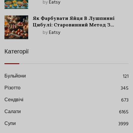
by
Eatsy
Як Фарбувати Яйця В Лушпинні
Цибулі: Старовинний Метод З
Сучасними Нюансами
by
Eatsy
Категорії
Бульйони
121
Різотто
345
Сендвічі
673
Салати
6165
Супи
3999