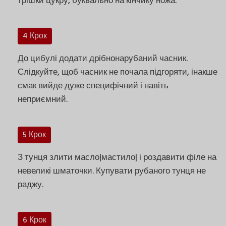
трішки цукру, буквально на кінчику ножа.
4 Крок
До цибулі додати дрібнонарубаний часник.
Слідкуйте, щоб часник не почала підгоряти, інакше
смак вийде дуже специфічний і навіть
неприємний.
5 Крок
З тунця злити масло|мастило| і роздавити філе на
невеликі шматочки. Купувати рубаного тунця не
раджу.
6 Крок