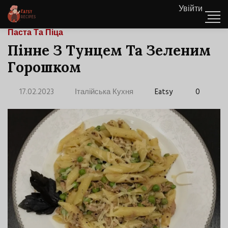
Увійти
Паста Та Піца
Пінне З Тунцем Та Зеленим
Горошком
17.02.2023
Італійська Кухня
Eatsy
0