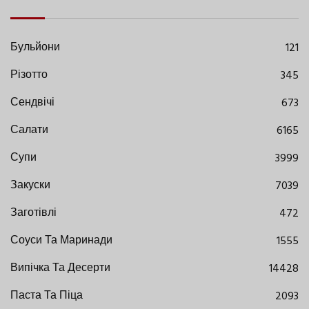
Бульйони
121
Різотто
345
Сендвічі
673
Салати
6165
Супи
3999
Закуски
7039
Заготівлі
472
Соуси Та Маринади
1555
Випічка Та Десерти
14428
Паста Та Піца
2093