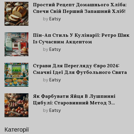
Простий Рецепт Домашнього Хліба:
Спечи Свій Перший Запашний Хліб!
by
Eatsy
Пін-Ап Стиль У Кулінарії: Ретро Шик
Із Сучасним Акцентом
by
Eatsy
Страви Для Перегляду Євро 2024:
Смачні Ідеї Для Футбольного Свята
by
Eatsy
Як Фарбувати Яйця В Лушпинні
Цибулі: Старовинний Метод З
Сучасними Нюансами
by
Eatsy
Категорії