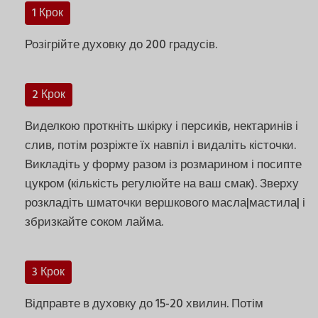
1 Крок
Розігрійте духовку до 200 градусів.
2 Крок
Виделкою проткніть шкірку і персиків, нектаринів і
слив, потім розріжте їх навпіл і видаліть кісточки.
Викладіть у форму разом із розмарином і посипте
цукром (кількість регулюйте на ваш смак). Зверху
розкладіть шматочки вершкового масла|мастила| і
збризкайте соком лайма.
3 Крок
Відправте в духовку до 15-20 хвилин. Потім