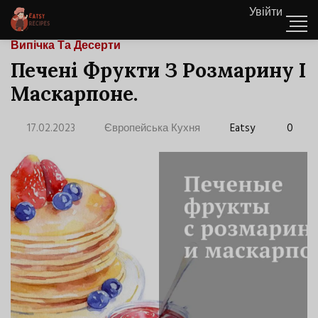
Увійти
Випічка Та Десерти
Печені Фрукти З Розмарину І
Маскарпоне.
17.02.2023
Європейська Кухня
Eatsy
0