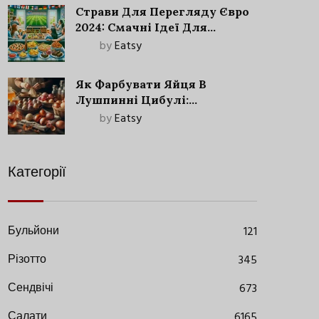
Страви Для Перегляду Євро
2024: Смачні Ідеї Для
Футбольного Свята
by
Eatsy
Як Фарбувати Яйця В
Лушпинні Цибулі:
Старовинний Метод З
by
Eatsy
Сучасними Нюансами
Категорії
Бульйони
121
Різотто
345
Сендвічі
673
Салати
6165