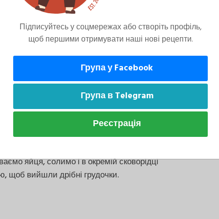
Підписуйтесь у соцмережах або створіть профіль,
 обсмажуємо пару хвилин.
щоб першими отримувати наші нові рецепти.
Група у Facebook
ємо соєвий соус, якщо необхідно, то
Група в Telegram
 хвилин.
Реєстрація
аємо яйця, солимо і в окремій сковорідці
ю, щоб вийшли дрібні грудочки.