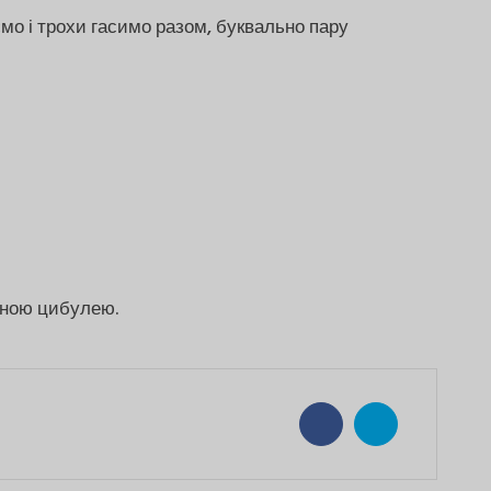
мо і трохи гасимо разом, буквально пару
еною цибулею.