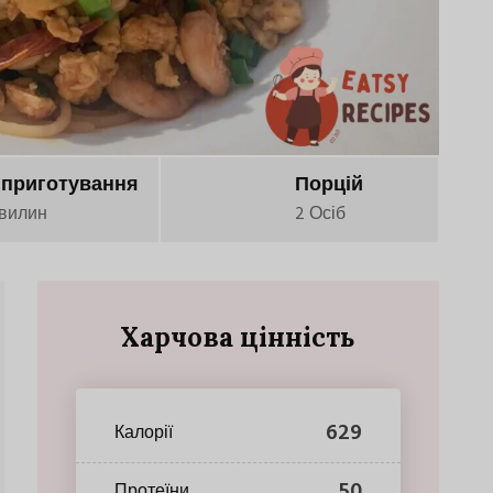
 приготування
Порцій
вилин
2 Осіб
Харчова цінність
629
Калорії
50
Протеїни