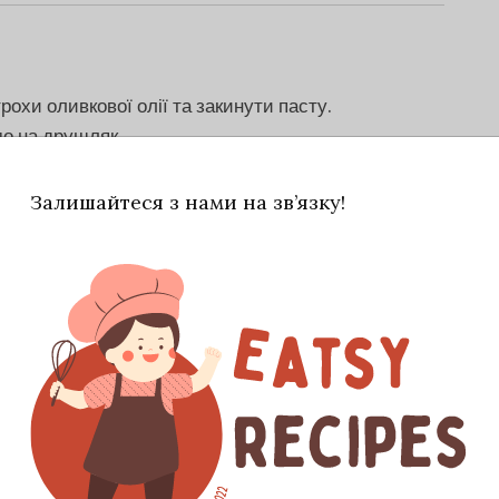
рохи оливкової олії та закинути пасту.
мо на друшляк
Залишайтеся з нами на зв’язку!
ник, очищаємо креветки, розрізаємо
ку з невеликою кількістю олії та смажимо до