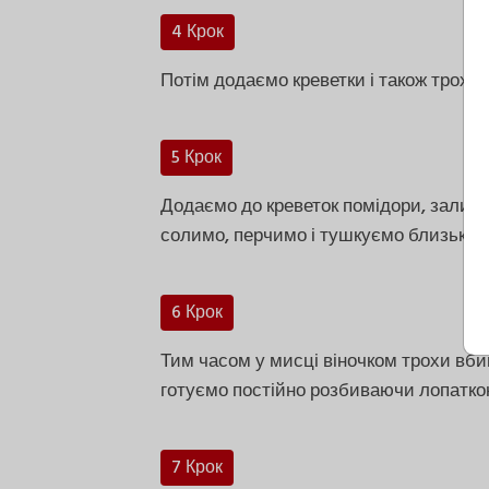
4 Крок
Потім додаємо креветки і також трохи
5 Крок
Додаємо до креветок помідори, залива
солимо, перчимо і тушкуємо близько 8
6 Крок
Тим часом у мисці віночком трохи вбив
готуємо постійно розбиваючи лопатко
7 Крок