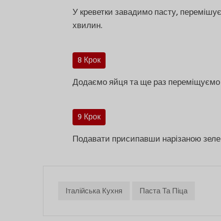
У креветки завадимо пасту, перемішує
хвилин.
8 Крок
Додаємо яйця та ще раз переміщуємо
9 Крок
Подавати присипавши нарізаною зел
Італійська Кухня
Паста Та Піца