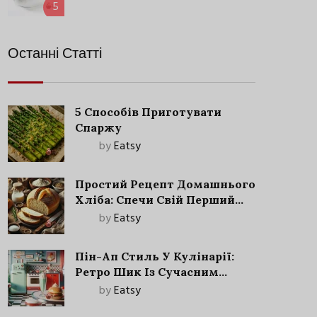
5
Останні Статті
5 Способів Приготувати
Спаржу
by
Eatsy
Простий Рецепт Домашнього
Хліба: Спечи Свій Перший
Запашний Хліб!
by
Eatsy
Пін-Ап Стиль У Кулінарії:
Ретро Шик Із Сучасним
Акцентом
by
Eatsy