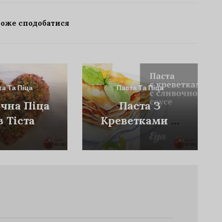
може сподобатися
та Та Піца
Паста Та Піца
ична Піца
Паста З
з Тіста
Креветками У
Вершковому
Соусі