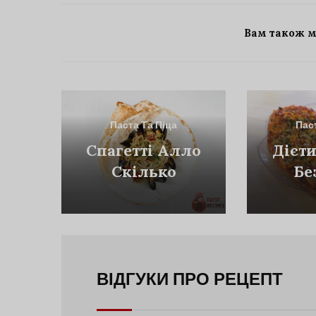
Вам також 
Паста Та Піца
Пас
Спагетті Алло
Дієт
Скілько
Бе
ВІДГУКИ ПРО РЕЦЕПТ