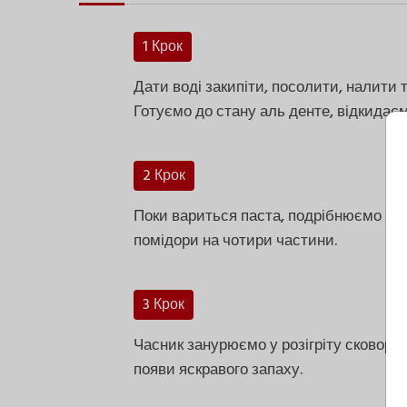
1 Крок
Дати воді закипіти, посолити, налити т
Готуємо до стану аль денте, відкидає
2 Крок
Поки вариться паста, подрібнюємо час
помідори на чотири частини.
3 Крок
Часник занурюємо у розігріту сковорід
появи яскравого запаху.