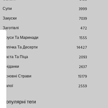
Супи
3999
Закуски
7039
Заготівлі
472
Соуси Та Маринади
1555
Випічка Та Десерти
14427
Паста Та Піца
2093
Сніданки
2637
Основні Страви
15179
Напої
2559
Популярні теги