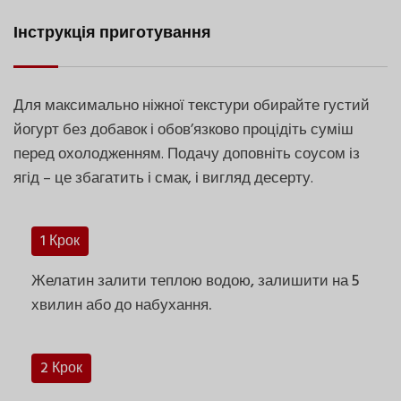
Інструкція приготування
Для максимально ніжної текстури обирайте густий
йогурт без добавок і обовʼязково процідіть суміш
перед охолодженням. Подачу доповніть соусом із
ягід – це збагатить і смак, і вигляд десерту.
1 Крок
Желатин залити теплою водою, залишити на 5
хвилин або до набухання.
2 Крок