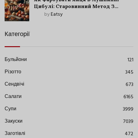
Цибулі: Старовинний Метод З
Сучасними Нюансами
by
Eatsy
Категорії
Бульйони
121
Різотто
345
Сендвічі
673
Салати
6165
Супи
3999
Закуски
7039
Заготівлі
472