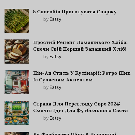
5 Способів Приготувати Спаржу
by
Eatsy
Простий Рецепт Домашнього Хліба:
Спечи Свій Перший Запашний Хліб!
by
Eatsy
Пін-Ап Стиль У Кулінарії: Ретро Шик
Із Сучасним Акцентом
by
Eatsy
Страви Для Перегляду Євро 2024:
Смачні Ідеї Для Футбольного Свята
by
Eatsy
Як Фарбувати Яйця В Лушпинні