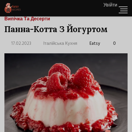
Увійти
Випічка Та Десерти
Панна-Котта З Йогуртом
17.02.2023
Італійська Кухня
Eatsy
0