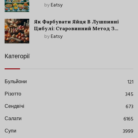
by
Eatsy
Як Фарбувати Яйця В Лушпинні
Цибулі: Старовинний Метод З
Сучасними Нюансами
by
Eatsy
Категорії
Бульйони
121
Різотто
345
Сендвічі
673
Салати
6165
Супи
3999