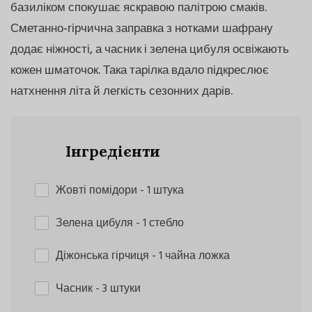
базиліком спокушає яскравою палітрою смаків.
Сметанно-гірчична заправка з нотками шафрану
додає ніжності, а часник і зелена цибуля освіжають
кожен шматочок. Така тарілка вдало підкреслює
натхнення літа й легкість сезонних дарів.
Інгредієнти
Жовті помідори
- 1 штука
Зелена цибуля
- 1 стебло
Діжонська гірчиця
- 1 чайна ложка
Часник
- 3 штуки