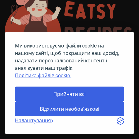
Ми використовуємо файли cookie на
нашому сайті, щоб покращити ваш досвід,
надавати персоналізований контент і
аналізувати наш трафік.
Політика файлів cookie.
FACEBOOK
TELEGRAM
ПОЛІТИКА ЩОДО ФАЙЛІВ COOKIE
Прийняти всі
Відхилити необов’язкові
© All Right Reserved
2026
Налаштування