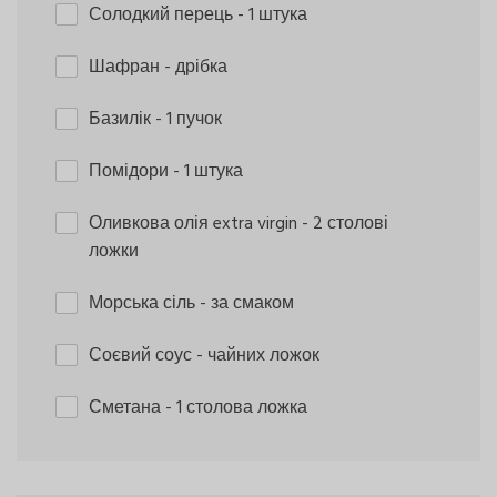
Солодкий перець
- 1 штука
Шафран
- дрібка
Базилік
- 1 пучок
Помідори
- 1 штука
Оливкова олія extra virgin
- 2 столові
ложки
Морська сіль
- за смаком
Соєвий соус
- чайних ложок
Сметана
- 1 столова ложка