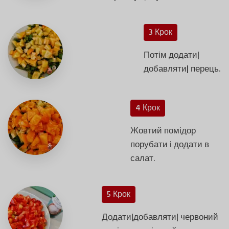
3 Крок
Потім додати|
добавляти| перець.
4 Крок
Жовтий помідор
порубати і додати в
салат.
5 Крок
Додати|добавляти| червоний