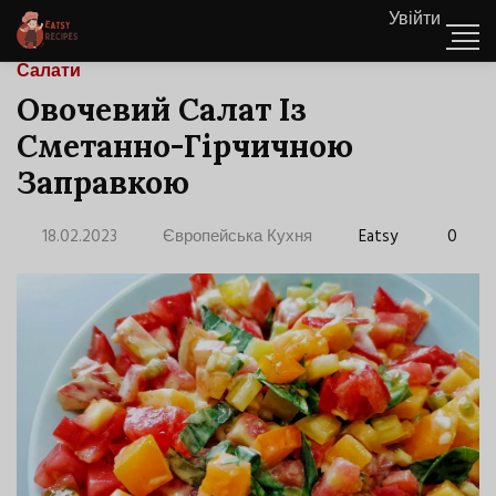
Увійти
Салати
Овочевий Салат Із
Сметанно-Гірчичною
Заправкою
18.02.2023
Європейська Кухня
Eatsy
0