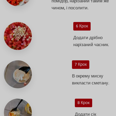
помідор, нарізаний таким же
чином, і посолити.
6 Крок
Додати дрібно
нарізаний часник.
7 Крок
В окрему миску
викласти сметану.
8 Крок
Додати сік