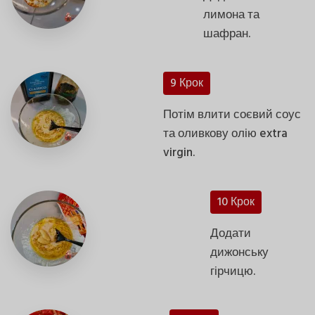
лимона та
шафран.
9 Крок
Потім влити соєвий соус
та оливкову олію extra
virgin.
10 Крок
Додати
дижонську
гірчицю.