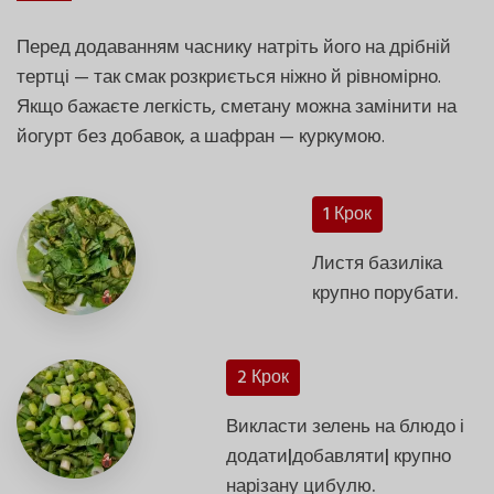
Перед додаванням часнику натріть його на дрібній
тертці — так смак розкриється ніжно й рівномірно.
Якщо бажаєте легкість, сметану можна замінити на
йогурт без добавок, а шафран — куркумою.
1 Крок
Листя базиліка
крупно порубати.
2 Крок
Викласти зелень на блюдо і
додати|добавляти| крупно
нарізану цибулю.