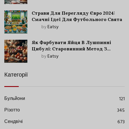
Страви Для Перегляду Євро 2024:
Смачні Ідеї Для Футбольного Свята
by
Eatsy
Як Фарбувати Яйця В Лушпинні
Цибулі: Старовинний Метод З
Сучасними Нюансами
by
Eatsy
Категорії
Бульйони
121
Різотто
345
Сендвічі
673