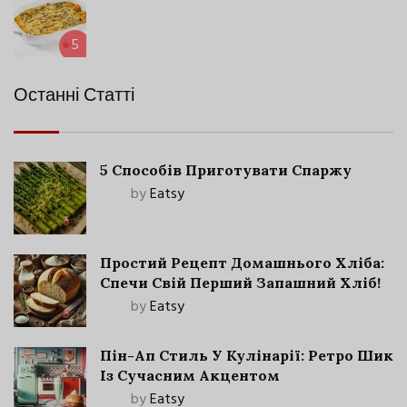
5
Останні Статті
5 Способів Приготувати Спаржу
by
Eatsy
Простий Рецепт Домашнього Хліба:
Спечи Свій Перший Запашний Хліб!
by
Eatsy
Пін-Ап Стиль У Кулінарії: Ретро Шик
Із Сучасним Акцентом
by
Eatsy