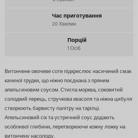
Час приготування
20 Хвилин
Порцій
1 Осіб
Витончене овочеве соте підкреслює насичений смак
качиної грудки, що ніжно поєднана з пряним
апельсиновим соусом. Стигла морква, соковитий
солодкий перець, стручкова квасоля та ніжна цибуля
створюють барвисту палітру на тарілці.
Апельсиновий сік та устричний соус додають
особливої глибини, перетворюючи кожну ложку на
витончену насолоду.