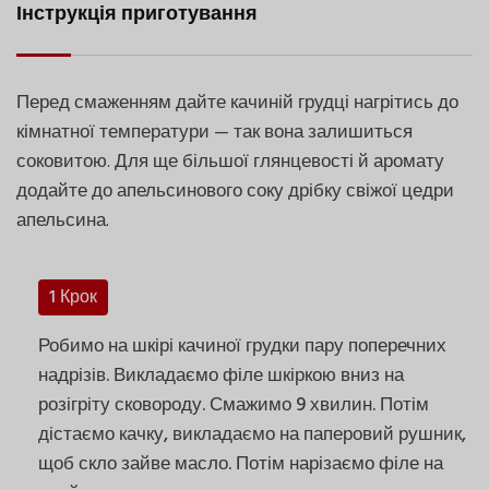
Інструкція приготування
Перед смаженням дайте качиній грудці нагрітись до
кімнатної температури — так вона залишиться
соковитою. Для ще більшої глянцевості й аромату
додайте до апельсинового соку дрібку свіжої цедри
апельсина.
1 Крок
Робимо на шкірі качиної грудки пару поперечних
надрізів. Викладаємо філе шкіркою вниз на
розігріту сковороду. Смажимо 9 хвилин. Потім
дістаємо качку, викладаємо на паперовий рушник,
щоб скло зайве масло. Потім нарізаємо філе на