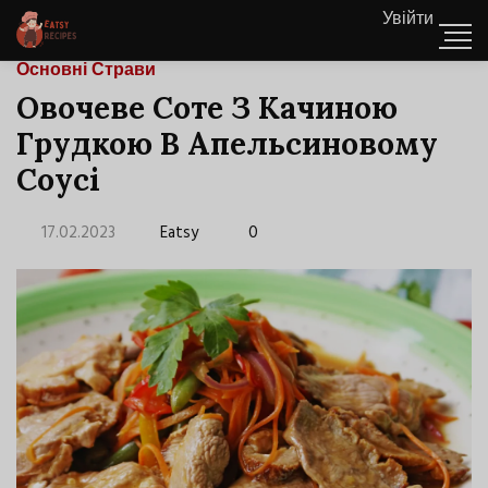
Увійти
Основні Страви
Овочеве Соте З Качиною
Грудкою В Апельсиновому
Соусі
17.02.2023
Eatsy
0