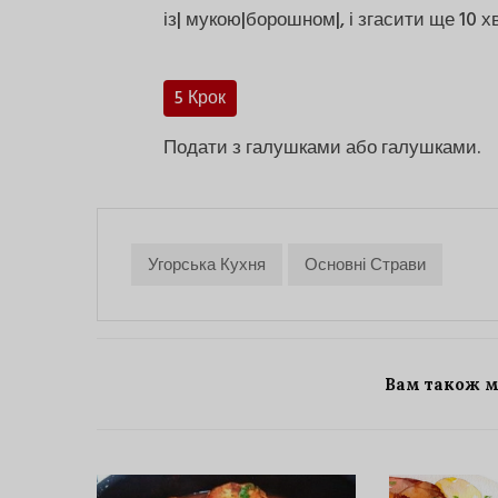
із| мукою|борошном|, і згасити ще 10 х
5 Крок
Подати з галушками або галушками.
Угорська Кухня
Основні Страви
Вам також 