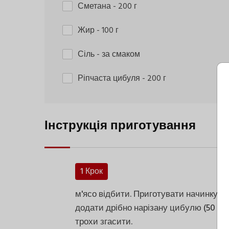
Сметана
- 200 г
Жир
- 100 г
Сіль
- за смаком
Ріпчаста цибуля
- 200 г
Інструкція приготування
1 Крок
м'ясо відбити. Приготувати начинку: к
додати дрібно нарізану цибулю (50 г). 
трохи згасити.