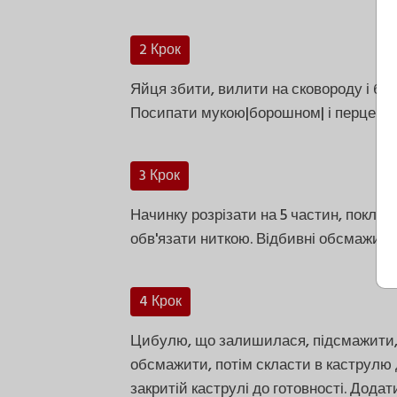
2 Крок
Яйця збити, вилити на сковороду і бе
Посипати мукою|борошном| і перцем, 
3 Крок
Начинку розрізати на 5 частин, поклас
обв'язати ниткою. Відбивні обсмажити 
4 Крок
Цибулю, що залишилася, підсмажити, 
обсмажити, потім скласти в каструлю 
закритій каструлі до готовності. Дода