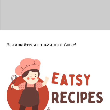
Залишайтеся з нами на зв’язку!
орейку нарізати кубиками та підсмажити,
Коли він зарум'яниться, покласти лечо і