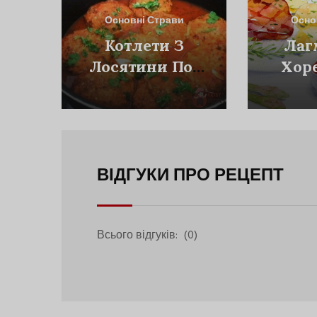
Основні Страви
Осно
Котлети З
Лаг
Лосятини По-
Хор
Карельськи
ВІДГУКИ ПРО РЕЦЕПТ
Всього відгуків:
(0)