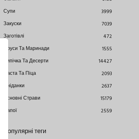
Супи
3999
Закуски
7039
Заготівлі
472
Соуси Та Маринади
1555
Випічка Та Десерти
14427
Паста Та Піца
2093
Сніданки
2637
Основні Страви
15179
Напої
2559
Популярні теги