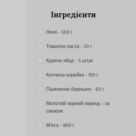
Інгредієнти
Лечо
- 500 г
Томатна паста
- 20 г
Куряче яйце
- 5 штук
Копчена корейка
- 100 г
Пшеничне борошно
- 60 г
Молотий чорний перець
- за
смаком
М'ясо
- 800 г