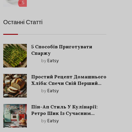
5
Останні Статті
5 Способів Приготувати
Спаржу
by
Eatsy
Простий Рецепт Домашнього
Хліба: Спечи Свій Перший
Запашний Хліб!
by
Eatsy
Пін-Ап Стиль У Кулінарії:
Ретро Шик Із Сучасним
Акцентом
by
Eatsy