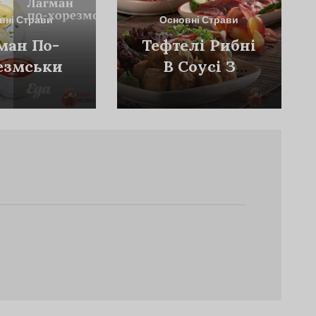
вні Страви
Основні Страви
ман По-
Тефтелі Рибні
езмськи
В Соусі З
Кропом