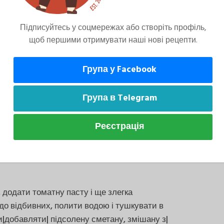
Підписуйтесь у соцмережах або створіть профіль,
щоб першими отримувати наші нові рецепти.
зперервно помішуючи, довести до загусання.
перемішати і остудити.
Група у Facebook
Група в Telegram
ти на шматки м'яса, щільно згорнути та
Реєстрація
у розігрітому жирі.
додати томатну пасту і ще злегка
до відбивних, полити водою і тушкувати в
ти|добавляти| підсолену сметану, змішану з|