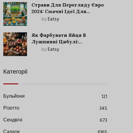
Страви Для Перегляду Євро
2024: Смачні Ідеї Для
Футбольного Свята
by
Eatsy
Як Фарбувати Яйця В
Лушпинні Цибулі:
Старовинний Метод З
by
Eatsy
Сучасними Нюансами
Категорії
Бульйони
121
Різотто
345
Сендвічі
673
Салати
6165