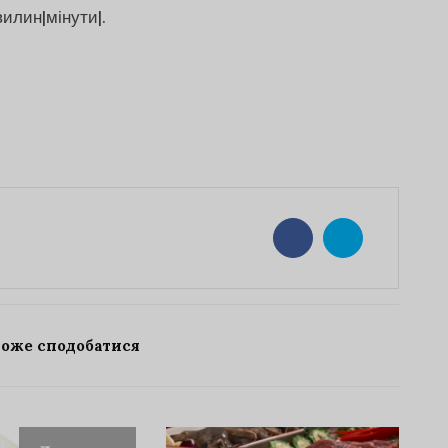
вилин|мінути|.
може сподобатися