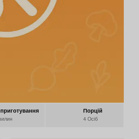
 приготування
Порцій
вилин
4 Осіб