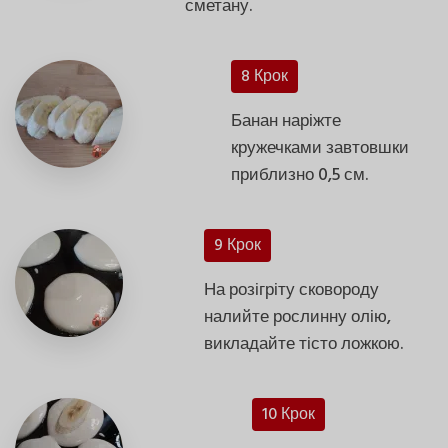
сметану.
8 Крок
Банан наріжте
кружечками завтовшки
приблизно 0,5 см.
9 Крок
На розігріту сковороду
налийте рослинну олію,
викладайте тісто ложкою.
10 Крок