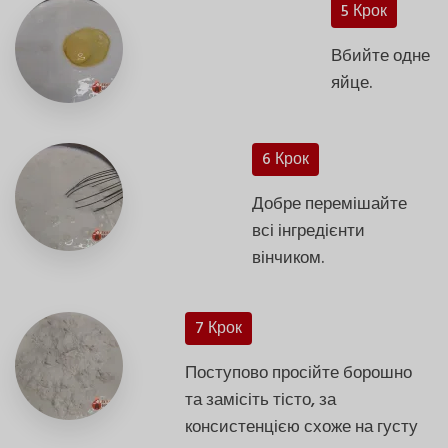
5 Крок
Вбийте одне
яйце.
6 Крок
Добре перемішайте
всі інгредієнти
вінчиком.
7 Крок
Поступово просійте борошно
та замісіть тісто, за
консистенцією схоже на густу