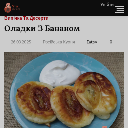
Увійти
Випічка Та Десерти
Оладки З Бананом
26.03.2025
Російська Кухня
Eatsy
0