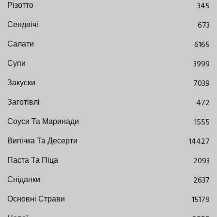
Різотто
345
Сендвічі
673
Салати
6165
Супи
3999
Закуски
7039
Заготівлі
472
Соуси Та Маринади
1555
Випічка Та Десерти
14427
Паста Та Піца
2093
Сніданки
2637
Основні Страви
15179