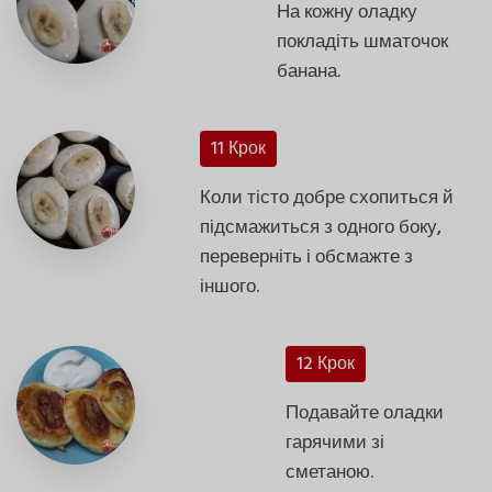
На кожну оладку
покладіть шматочок
банана.
11 Крок
Коли тісто добре схопиться й
підсмажиться з одного боку,
переверніть і обсмажте з
іншого.
12 Крок
Подавайте оладки
гарячими зі
сметаною.