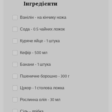
Інгредієнти
Ванілін
- на кінчику ножа
Сода
- 0.5 чайних ложок
Куряче яйце
- 1 штука
Кефір
- 500 мл
Банани
- 1 штука
Пшеничне борошно
- 300 г
Цукор
- 1 столова ложка
Рослинна олія
- 30 мл
Сіль
- дрібка