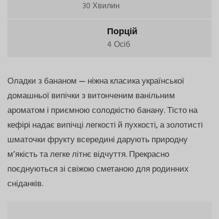
30 Хвилин
Порцій
4 Осіб
Оладки з бананом — ніжна класика української
домашньої випічки з витонченим ванільним
ароматом і приємною солодкістю банану. Тісто на
кефірі надає випічці легкості й пухкості, а золотисті
шматочки фрукту всередині дарують природну
м’якість та легке літнє відчуття. Прекрасно
поєднуються зі свіжою сметаною для родинних
сніданків.