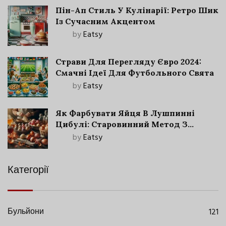
Пін-Ап Стиль У Кулінарії: Ретро Шик
Із Сучасним Акцентом
by
Eatsy
Страви Для Перегляду Євро 2024:
Смачні Ідеї Для Футбольного Свята
by
Eatsy
Як Фарбувати Яйця В Лушпинні
Цибулі: Старовинний Метод З
Сучасними Нюансами
by
Eatsy
Категорії
Бульйони
121