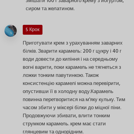
змішати 100 г заварного крему з йогуртом,
сиром та желатином.
5 Крок
Приготувати крем з урахуванням заварних
білків. Зварити карамель: 200 г цукру і 40 г
води довести до кипіння і на середньому
вогні варити, поки карамель не тягнеться з
ложки тонким павутинкою. Також
консистенцію карамелі можна перевірити,
опустивши її в холодну воду.Карамель
повинна перетворитися на м'яку кульку. Тим
часом збити у міксері білки до міцної піни.
Продовжуючи збивати, влити тонким
струмком карамель. крем має стати
глянцевим та однорідним.