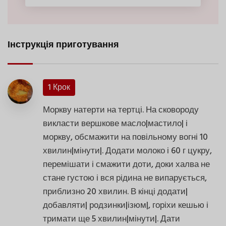
Інструкція приготування
1 Крок
Моркву натерти на тертці. На сковороду
викласти вершкове масло|мастило| і
моркву, обсмажити на повільному вогні 10
хвилин|мінути|. Додати молоко і 60 г цукру,
перемішати і смажити доти, доки халва не
стане густою і вся рідина не випарується,
приблизно 20 хвилин. В кінці додати|
добавляти| родзинки|ізюм|, горіхи кешью і
тримати ще 5 хвилин|мінути|. Дати