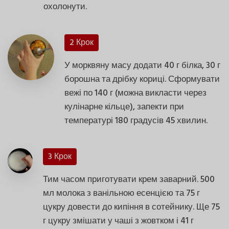
охолонути.
2 Крок
У морквяну масу додати 40 г білка, 30 г
борошна та дрібку кориці. Сформувати
вежі по 140 г (можна викласти через
кулінарне кільце), запекти при
температурі 180 градусів 45 хвилин.
3 Крок
Тим часом приготувати крем заварний. 500
мл молока з ванільною есенцією та 75 г
цукру довести до кипіння в сотейнику. Ще 75
г цукру змішати у чаші з жовтком і 41 г