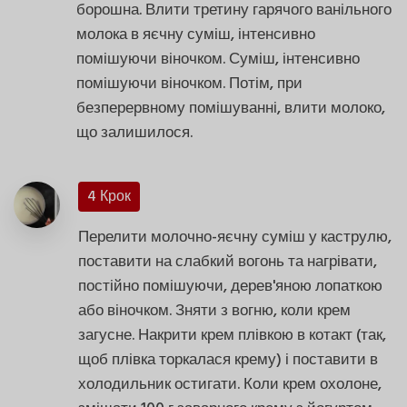
борошна. Влити третину гарячого ванільного
молока в яєчну суміш, інтенсивно
помішуючи віночком. Суміш, інтенсивно
помішуючи віночком. Потім, при
безперервному помішуванні, влити молоко,
що залишилося.
4 Крок
Перелити молочно-яєчну суміш у каструлю,
поставити на слабкий вогонь та нагрівати,
постійно помішуючи, дерев'яною лопаткою
або віночком. Зняти з вогню, коли крем
загусне. Накрити крем плівкою в котакт (так,
щоб плівка торкалася крему) і поставити в
холодильник остигати. Коли крем охолоне,