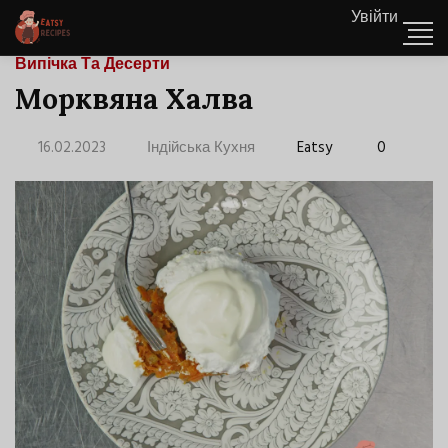
Увійти
Випічка Та Десерти
Морквяна Халва
16.02.2023
Індійська Кухня
Eatsy
0