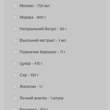
Молоко
- 750 мл
Морква
- 800 г
Натуральний йогурт
- 60 г
Ванільний екстракт
- 3 мл
Пшеничне борошно
- 71 г
Цукор
- 410 г
Сир
- 100 г
Желатин
- 1 г
Яєчний жовток
- 1 штука
Родзинки
- 100 г