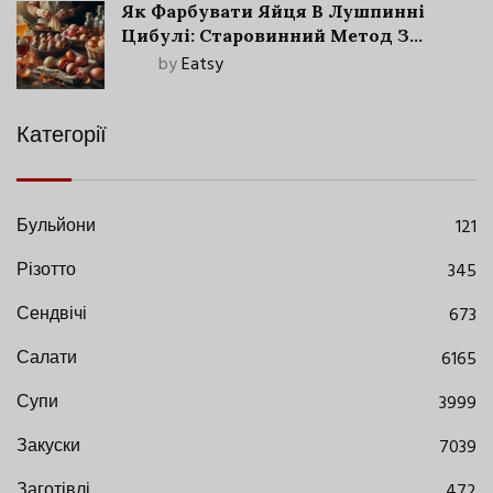
Як Фарбувати Яйця В Лушпинні
Цибулі: Старовинний Метод З
Сучасними Нюансами
by
Eatsy
Категорії
Бульйони
121
Різотто
345
Сендвічі
673
Салати
6165
Супи
3999
Закуски
7039
Заготівлі
472