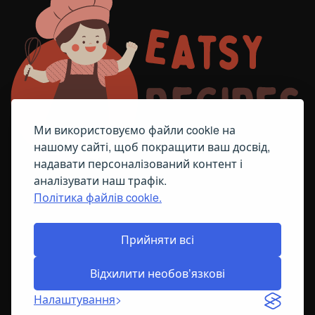
Ми використовуємо файли cookie на
нашому сайті, щоб покращити ваш досвід,
надавати персоналізований контент і
аналізувати наш трафік.
Політика файлів cookie.
FACEBOOK
TELEGRAM
ПОЛІТИКА ЩОДО ФАЙЛІВ COOKIE
Прийняти всі
Відхилити необов’язкові
© All Right Reserved
2026
Налаштування