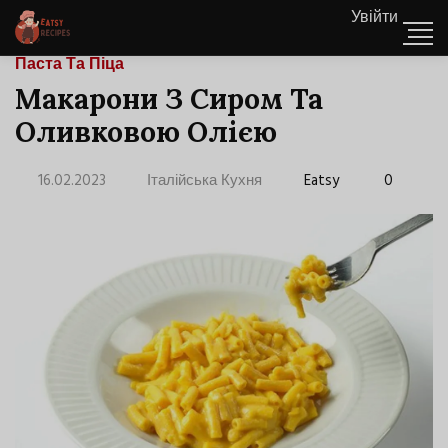
Увійти
Паста Та Піца
Макарони З Сиром Та
Оливковою Олією
16.02.2023
Італійська Кухня
Eatsy
0