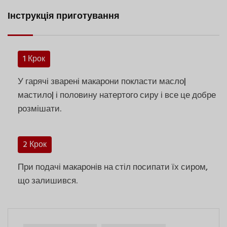
Інструкція приготування
1 Крок
У гарячі зварені макарони покласти масло|
мастило| і половину натертого сиру і все це добре
розмішати.
2 Крок
При подачі макаронів на стіл посипати їх сиром,
що залишився.