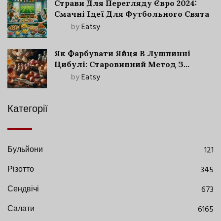
Страви Для Перегляду Євро 2024:
Смачні Ідеї Для Футбольного Свята
by
Eatsy
Як Фарбувати Яйця В Лушпинні
Цибулі: Старовинний Метод З
Сучасними Нюансами
by
Eatsy
Категорії
Бульйони
121
Різотто
345
Сендвічі
673
Салати
6165