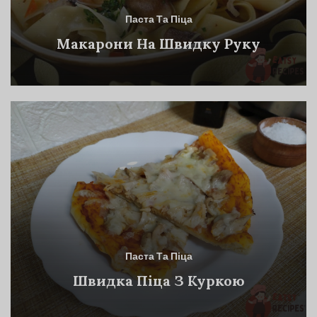
Паста Та Піца
Макарони На Швидку Руку
Паста Та Піца
Швидка Піца З Куркою