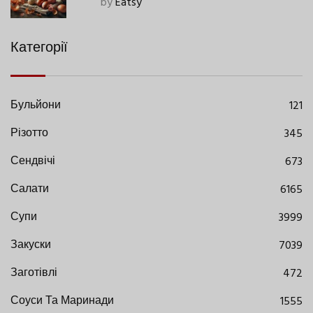
by
Eatsy
Категорії
Бульйони
121
Різотто
345
Сендвічі
673
Салати
6165
Супи
3999
Закуски
7039
Заготівлі
472
Соуси Та Маринади
1555