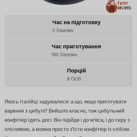
Час на підготовку
0 Хвилин
Час приготування
180 Хвилин
Порцій
8 Осіб
Якось італійці задумалися: а що, якщо приготувати
варення з цибулі? Вийшло класно, тож цибульний
конфітюр їдять досі. Він підійде і до м'яса, і до сиру з
пліснявою, а можна просто з'їсти конфітюр із хлібом.