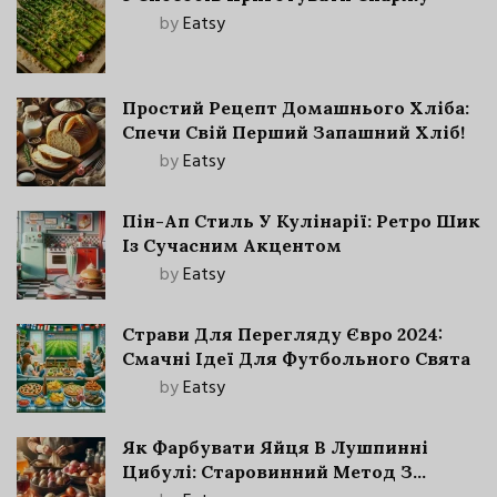
by
Eatsy
Простий Рецепт Домашнього Хліба:
Спечи Свій Перший Запашний Хліб!
by
Eatsy
Пін-Ап Стиль У Кулінарії: Ретро Шик
Із Сучасним Акцентом
by
Eatsy
Страви Для Перегляду Євро 2024:
Смачні Ідеї Для Футбольного Свята
by
Eatsy
Як Фарбувати Яйця В Лушпинні
Цибулі: Старовинний Метод З
Сучасними Нюансами