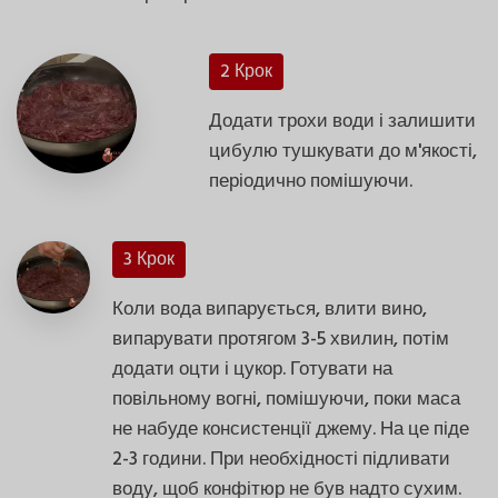
2 Крок
Додати трохи води і залишити
цибулю тушкувати до м'якості,
періодично помішуючи.
3 Крок
Коли вода випарується, влити вино,
випарувати протягом 3-5 хвилин, потім
додати оцти і цукор. Готувати на
повільному вогні, помішуючи, поки маса
не набуде консистенції джему. На це піде
2-3 години. При необхідності підливати
воду, щоб конфітюр не був надто сухим.