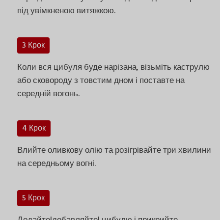
під увімкненою витяжкою.
3 Крок
Коли вся цибуля буде нарізана, візьміть каструлю
або сковороду з товстим дном і поставте на
середній вогонь.
4 Крок
Влийте оливкову олію та розігрівайте три хвилини
на середньому вогні.
5 Крок