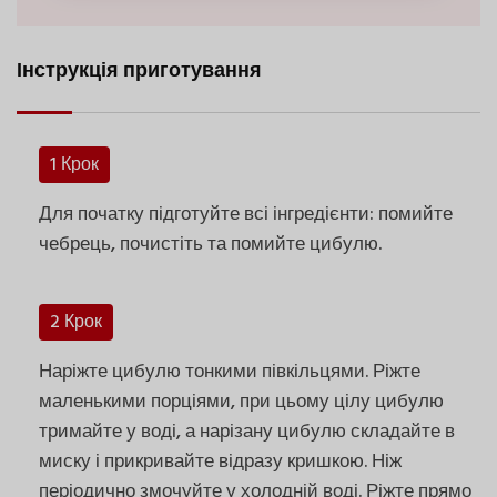
Інструкція приготування
1 Крок
Для початку підготуйте всі інгредієнти: помийте
чебрець, почистіть та помийте цибулю.
2 Крок
Наріжте цибулю тонкими півкільцями. Ріжте
маленькими порціями, при цьому цілу цибулю
тримайте у воді, а нарізану цибулю складайте в
миску і прикривайте відразу кришкою. Ніж
періодично змочуйте у холодній воді. Ріжте прямо