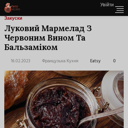
Увійти
Закуски
Луковий Мармелад З
Червоним Вином Та
Бальзаміком
16.02.2023
Французька Кухня
Eatsy
0