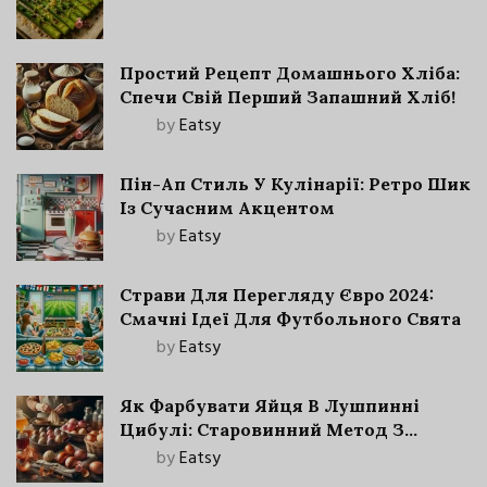
Простий Рецепт Домашнього Хліба:
Спечи Свій Перший Запашний Хліб!
by
Eatsy
Пін-Ап Стиль У Кулінарії: Ретро Шик
Із Сучасним Акцентом
by
Eatsy
Страви Для Перегляду Євро 2024:
Смачні Ідеї Для Футбольного Свята
by
Eatsy
Як Фарбувати Яйця В Лушпинні
Цибулі: Старовинний Метод З
Сучасними Нюансами
by
Eatsy