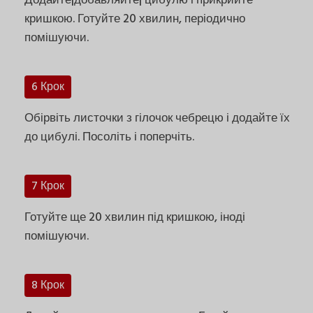
Додайте|добавляйте| цибулю і прикрийте
кришкою. Готуйте 20 хвилин, періодично
помішуючи.
6 Крок
Обірвіть листочки з гілочок чебрецю і додайте їх
до цибулі. Посоліть і поперчіть.
7 Крок
Готуйте ще 20 хвилин під кришкою, іноді
помішуючи.
8 Крок