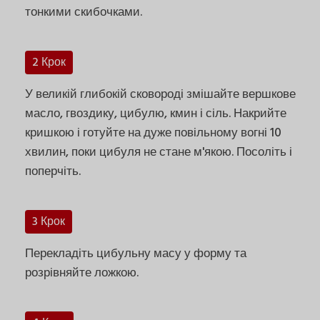
тонкими скибочками.
2 Крок
У великій глибокій сковороді змішайте вершкове
масло, гвоздику, цибулю, кмин і сіль. Накрийте
кришкою і готуйте на дуже повільному вогні 10
хвилин, поки цибуля не стане м'якою. Посоліть і
поперчіть.
3 Крок
Перекладіть цибульну масу у форму та
розрівняйте ложкою.