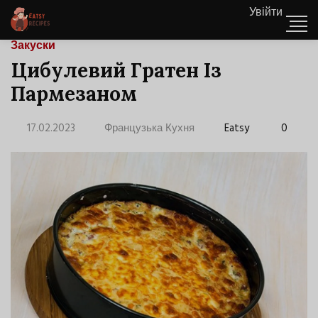
Увійти
Закуски
Цибулевий Гратен Із
Пармезаном
17.02.2023
Французька Кухня
Eatsy
0