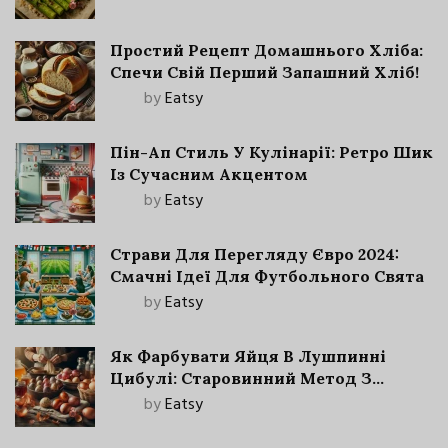
Простий Рецепт Домашнього Хліба:
Спечи Свій Перший Запашний Хліб!
by
Eatsy
Пін-Ап Стиль У Кулінарії: Ретро Шик
Із Сучасним Акцентом
by
Eatsy
Страви Для Перегляду Євро 2024:
Смачні Ідеї Для Футбольного Свята
by
Eatsy
Як Фарбувати Яйця В Лушпинні
Цибулі: Старовинний Метод З
Сучасними Нюансами
by
Eatsy