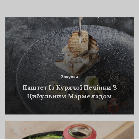
Закуски
Паштет Із Курячої Печінки З
Цибульним Мармеладом