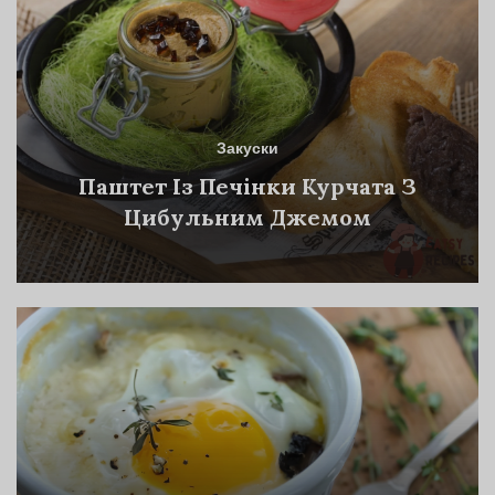
Закуски
Паштет Із Печінки Курчата З
Цибульним Джемом