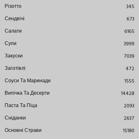
Різотто
345
Сендвічі
673
Салати
6165
Супи
3999
Закуски
7039
Заготівлі
472
Соуси Та Маринади
1555
Випічка Та Десерти
14428
Паста Та Піца
2093
Сніданки
2637
Основні Страви
15180