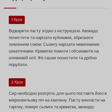
1 Крок
Відварити пасту згідно з інструкцією. Авокадо
почистити та нарізати кубиками, збризкати
лимонним соком. Сьомгу нарізати невеликими
шматочками. Креветки помити і обсмажити на
оливковій олії. Фісташки почистити та дрібно
порубати.
2 Крок
Сир необхідно розігріти, для цього поставте його в
мікрохвильову піч на хвилину. Пасту викласти на
тарілку, поверх сьомги та креветки, авокадо.