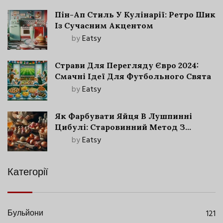
Пін-Ап Стиль У Кулінарії: Ретро Шик
Із Сучасним Акцентом
by
Eatsy
Страви Для Перегляду Євро 2024:
Смачні Ідеї Для Футбольного Свята
by
Eatsy
Як Фарбувати Яйця В Лушпинні
Цибулі: Старовинний Метод З
Сучасними Нюансами
by
Eatsy
Категорії
Бульйони
121