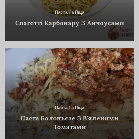
Паста Та Піца
Спагетті Карбонару З Анчоусами
Паста Та Піца
Паста Болоньєзе З В'яленими
Томатами