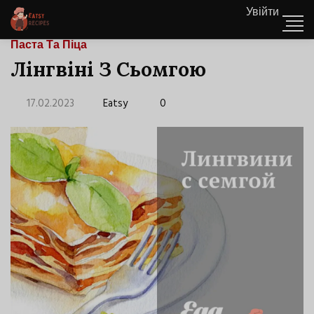
Увійти
Паста Та Піца
Лінгвіні З Сьомгою
17.02.2023
Eatsy
0