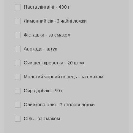
Паста лінгвіні
- 400 г
Лимонний сік
- 3 чайні ложки
Фісташки
- за смаком
Авокадо
- штук
Очищені креветки
- 20 штук
Молотий чорний перець
- за смаком
Сир дорблю
- 50 г
Оливкова олія
- 2 столові ложки
Сіль
- за смаком