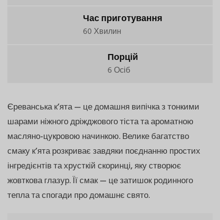
Час приготування
60 Хвилин
Порцій
6 Осіб
Єреванська к’ята — це домашня випічка з тонкими
шарами ніжного дріжджового тіста та ароматною
масляно-цукровою начинкою. Велике багатство
смаку к’ята розкриває завдяки поєднанню простих
інгредієнтів та хрусткій скоринці, яку створює
жовткова глазур. Її смак — це затишок родинного
тепла та спогади про домашнє свято.