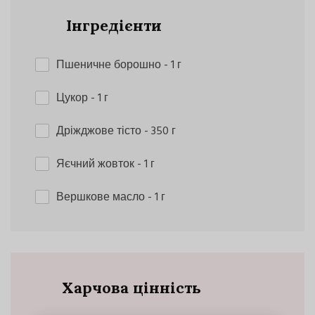
Інгредієнти
Пшеничне борошно
- 1 г
Цукор
- 1 г
Дріжджове тісто
- 350 г
Яєчний жовток
- 1 г
Вершкове масло
- 1 г
Харчова цінність