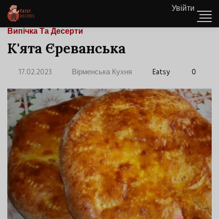
Увійти
Випічка Та Десерти
К'ята Єреванська
17.02.2023
Вірменська Кухня
Eatsy
0