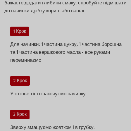
бажаєте додати глибини смаку, спробуйте підмішати
до начинки дрібку кориці або ванілі.
1 Крок
Для начинки: 1 частина цукру, 1 частина борошна
та 1 частина вершкового масла - все руками
переминаємо
2 Крок
У готове тісто закочуємо начинку
3 Крок
Зверху змащуємо жовтком і в грубку.