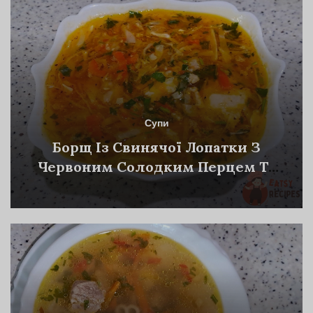
Супи
Борщ Із Свинячої Лопатки З
Червоним Солодким Перцем Та
Петрушкою