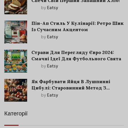
Спечи Свій Перший Запашний Хліб!
by
Eatsy
Пін-Ап Стиль У Кулінарії: Ретро Шик
Із Сучасним Акцентом
by
Eatsy
Страви Для Перегляду Євро 2024:
Смачні Ідеї Для Футбольного Свята
by
Eatsy
Як Фарбувати Яйця В Лушпинні
Цибулі: Старовинний Метод З
Сучасними Нюансами
by
Eatsy
Категорії