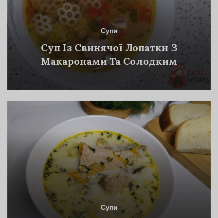
Супи
Суп Із Свинячої Лопатки З
Макаронами Та Солодким
Перцем
Супи