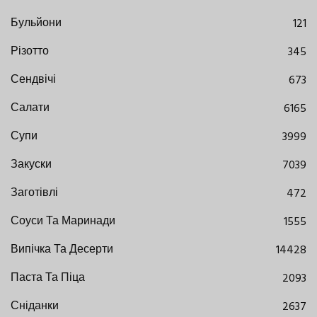
Бульйони
121
Різотто
345
Сендвічі
673
Салати
6165
Супи
3999
Закуски
7039
Заготівлі
472
Соуси Та Маринади
1555
Випічка Та Десерти
14428
Паста Та Піца
2093
Сніданки
2637