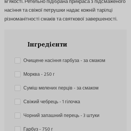
м’якості. Ретельно підібрана прикраса з підсмаженого
насіння та свіжої петрушки надає кожній тарілці
різноманітності смаків та святкової завершеності.
Інгредієнти
Очищене насіння гарбуза
- за смаком
Морква
- 250 г
Суміш мелених перців
- за смаком
Свіжий чебрець
- 1 гілочка
Чорний запашний перець
- 3 штуки
Гарбуз
- 750 г