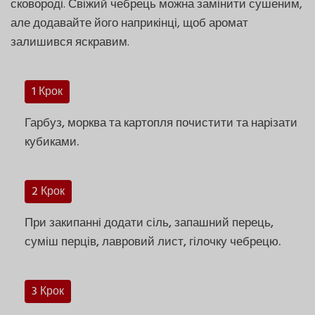
сковороді. Свіжий чебрець можна замінити сушеним,
але додавайте його наприкінці, щоб аромат
залишився яскравим.
1 Крок
Гарбуз, морква та картопля почистити та нарізати
кубиками.
2 Крок
При закипанні додати сіль, запашний перець,
суміш перців, лавровий лист, гілочку чебрецю.
3 Крок