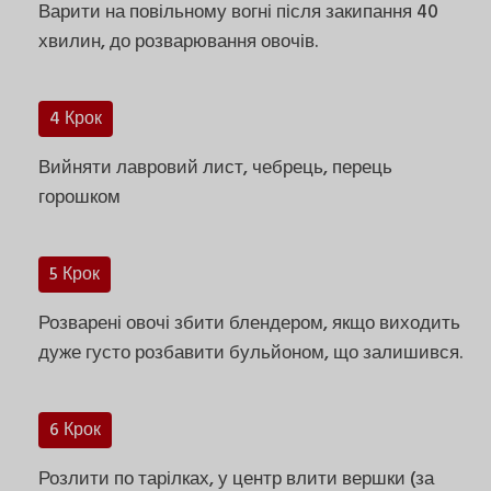
Варити на повільному вогні після закипання 40
хвилин, до розварювання овочів.
4 Крок
Вийняти лавровий лист, чебрець, перець
горошком
5 Крок
Розварені овочі збити блендером, якщо виходить
дуже густо розбавити бульйоном, що залишився.
6 Крок
Розлити по тарілках, у центр влити вершки (за