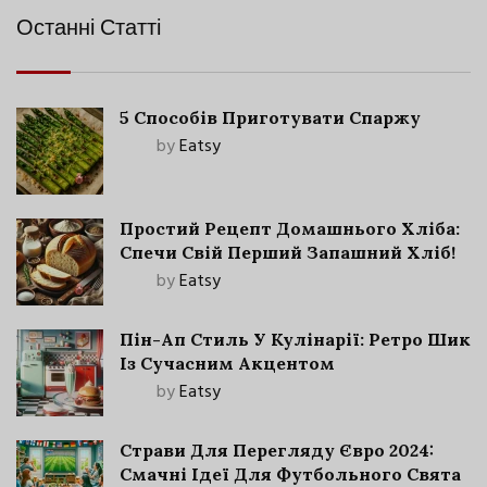
Останні Статті
5 Способів Приготувати Спаржу
by
Eatsy
Простий Рецепт Домашнього Хліба:
Спечи Свій Перший Запашний Хліб!
by
Eatsy
Пін-Ап Стиль У Кулінарії: Ретро Шик
Із Сучасним Акцентом
by
Eatsy
Страви Для Перегляду Євро 2024:
Смачні Ідеї Для Футбольного Свята