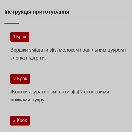
Інструкція приготування
1 Крок
Вершки змішати з|із| молоком і ванільним цукром і
злегка підігріти.
2 Крок
Жовтки акуратно змішати з|із| 2 столовими
ложками цукру.
3 Крок