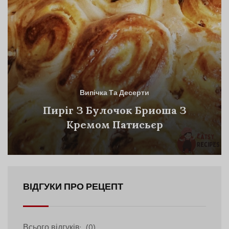
Випічка Та Десерти
Пиріг З Булочок Бриоша З
Кремом Патисьєр
ВІДГУКИ ПРО РЕЦЕПТ
Всього відгуків:
(0)