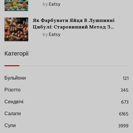
by
Eatsy
Як Фарбувати Яйця В Лушпинні
Цибулі: Старовинний Метод З
Сучасними Нюансами
by
Eatsy
Категорії
Бульйони
121
Різотто
345
Сендвічі
673
Салати
6165
Супи
3999