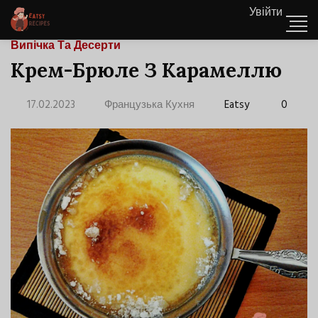
Увійти
Випічка Та Десерти
Крем-Брюле З Карамеллю
17.02.2023
Французька Кухня
Eatsy
0