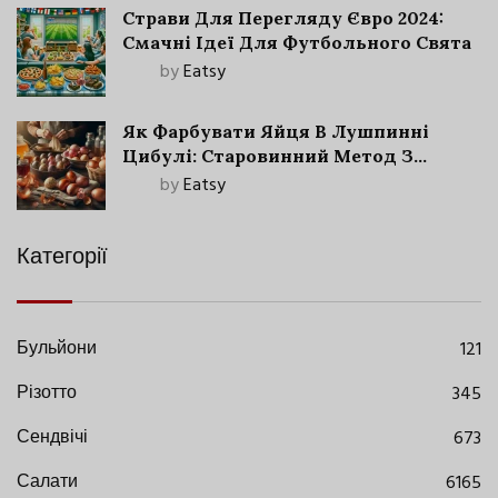
Страви Для Перегляду Євро 2024:
Смачні Ідеї Для Футбольного Свята
by
Eatsy
Як Фарбувати Яйця В Лушпинні
Цибулі: Старовинний Метод З
Сучасними Нюансами
by
Eatsy
Категорії
Бульйони
121
Різотто
345
Сендвічі
673
Салати
6165