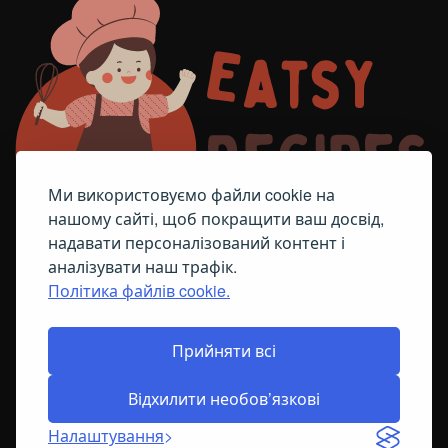
Ми використовуємо файли cookie на
нашому сайті, щоб покращити ваш досвід,
надавати персоналізований контент і
аналізувати наш трафік.
Політика файлів cookie.
FACEBOOK
TELEGRAM
ПОЛІТИКА ЩОДО ФАЙЛІВ COOKIE
Прийняти всі
Відхилити необов’язкові
© All Right Reserved
2026
Налаштування