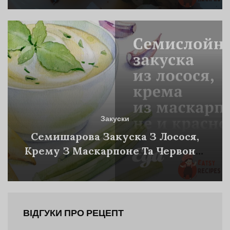
Закуски
Семишарова Закуска З Лосося,
Крему З Маскарпоне Та Червоної
Ікри
ВІДГУКИ ПРО РЕЦЕПТ