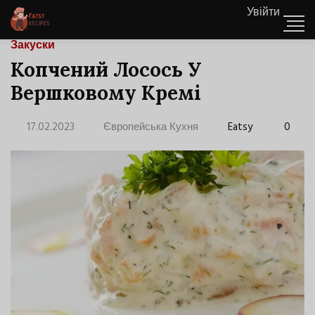
Увійти
Закуски
Копчений Лосось У
Вершковому Кремі
17.02.2023
Європейська Кухня
Eatsy
0