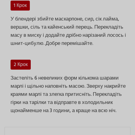
1 Крок
У блендері збийте маскарпоне, сир, сік лайма,
вершки, сіль та кайенський перець. Перекладіть
масу в миску і додайте дрібно нарізаний лосось і
шнит-цибулю. Добре перемішайте.
2 Крок
Застеліть 6 невеликих форм кількома шарами
марлі і щільно наповніть масою. Зверху накрийте
краями марлі та злегка притисніть. Перекладіть
гірки на тарілки та відправте в холодильник
щонайменше на 3 години, а краще на всю ніч.