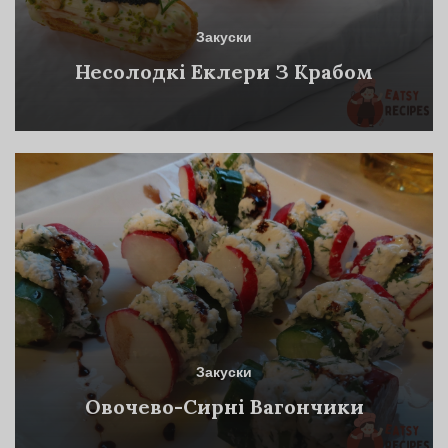
Закуски
Несолодкі Еклери З Крабом
Закуски
Овочево-Сирні Вагончики