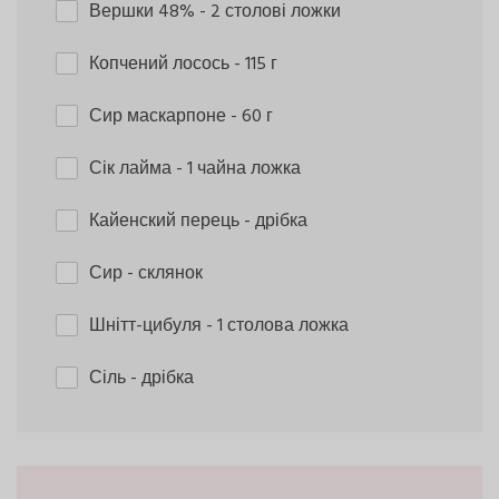
Вершки 48%
- 2 столові ложки
Копчений лосось
- 115 г
Сир маскарпоне
- 60 г
Сік лайма
- 1 чайна ложка
Кайенский перець
- дрібка
Сир
- склянок
Шнітт-цибуля
- 1 столова ложка
Сіль
- дрібка