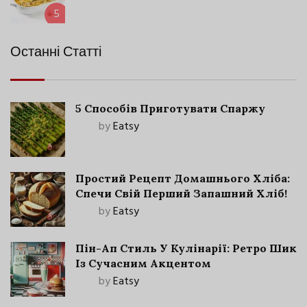
5
Останні Статті
5 Способів Приготувати Спаржу
by
Eatsy
Простий Рецепт Домашнього Хліба:
Спечи Свій Перший Запашний Хліб!
by
Eatsy
Пін-Ап Стиль У Кулінарії: Ретро Шик
Із Сучасним Акцентом
by
Eatsy