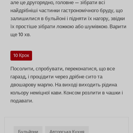
але це другорядно, головне — зібрати всі
найдрібніші частинки гастрономічного бруду, що
залишилися в бульйоні і підняти їх нагору, звідки
їх простіше зібрати ложкою або шумівкою. Варити
ще 10 хв.
10 Крок
Посолити, спробувати, переконатися, що все
гаразд, і процідити через дрібне сито та
двошарову марлю. На виході виходить рідина
кольору неміцної кави. Консом розлити в чашки і
подавати.
Бульйони
Авторська Кухня