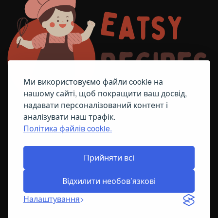
Ми використовуємо файли cookie на
нашому сайті, щоб покращити ваш досвід,
надавати персоналізований контент і
аналізувати наш трафік.
Політика файлів cookie.
FACEBOOK
TELEGRAM
ПОЛІТИКА ЩОДО ФАЙЛІВ COOKIE
Прийняти всі
Відхилити необов’язкові
© All Right Reserved
2026
Налаштування