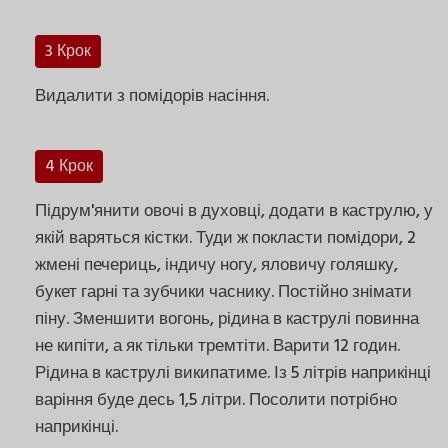
3 Крок
Видалити з помідорів насіння.
4 Крок
Підрум'янити овочі в духовці, додати в каструлю, у
якій варяться кістки. Туди ж покласти помідори, 2
жмені печериць, індичу ногу, яловичу голяшку,
букет гарні та зубчики часнику. Постійно знімати
піну. Зменшити вогонь, рідина в каструлі повинна
не кипіти, а як тільки тремтіти. Варити 12 годин.
Рідина в каструлі википатиме. Із 5 літрів наприкінці
варіння буде десь 1,5 літри. Посолити потрібно
наприкінці.