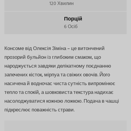
120 Хвилин
Порцій
6 Осіб
Консоме від Олексія Зіміна – це витончений
прозорий бульйон із глибоким смаком, що
народжується завдяки делікатному поєднанню
запечених кісток, мірпуа та свіжих овочів. Його
насичена й водночас чиста сутність випромінює
тепло та спокій, а шовковиста текстура надихає
насолоджуватися кожною ложкою. Подача в чашці
підкреслює поважність страви.