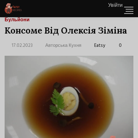
Увійти
Бульйони
Консоме Від Олексія Зіміна
17.02.2023
Авторська Кухня
Eatsy
0