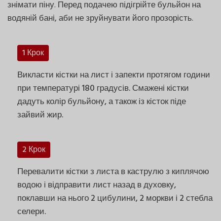
знімати піну. Перед подачею підігрійте бульйон на
водяній бані, аби не зруйнувати його прозорість.
1 Крок
Викласти кістки на лист і запекти протягом години
при температурі 180 градусів. Смажені кістки
дадуть колір бульйону, а також із кісток піде
зайвий жир.
2 Крок
Перевалити кістки з листа в каструлю з киплячою
водою і відправити лист назад в духовку,
поклавши на нього 2 цибулини, 2 моркви і 2 стебла
селери.