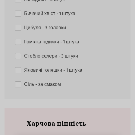
Бичачий хвіст
- 1 штука
Цибуля
- 3 головки
Гомілка індички
- 1 штука
Стебло селери
- 3 штуки
Яловичі голяшки
- 1 штука
Сіль
- за смаком
Харчова цінність