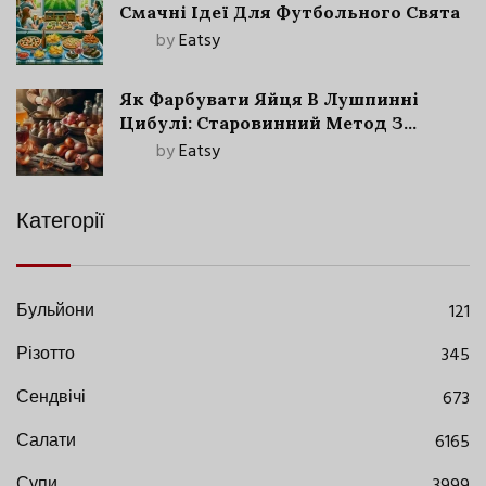
Смачні Ідеї Для Футбольного Свята
by
Eatsy
Як Фарбувати Яйця В Лушпинні
Цибулі: Старовинний Метод З
Сучасними Нюансами
by
Eatsy
Категорії
Бульйони
121
Різотто
345
Сендвічі
673
Салати
6165
Супи
3999