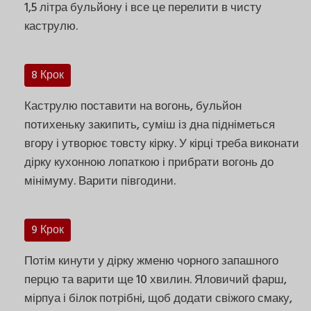
1,5 літра бульйону і все це перелити в чисту
каструлю.
8 Крок
Каструлю поставити на вогонь, бульйон
потихеньку закипить, суміш із дна підніметься
вгору і утворює товсту кірку. У кірці треба виконати
дірку кухонною лопаткою і прибрати вогонь до
мінімуму. Варити півгодини.
9 Крок
Потім кинути у дірку жменю чорного запашного
перцю та варити ще 10 хвилин. Яловичий фарш,
мірпуа і білок потрібні, щоб додати свіжого смаку,