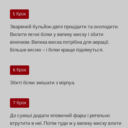
5 Крок
Зварений бульйон двічі процідити та охолодити.
Вилити яєчні білки у велику миску і збити
віночком. Велика миска потрібна для аерації.
Більше кисню – і білки краще піднімуться.
6 Крок
Збиті білки змішати з мірпуа.
7 Крок
До суміші додати яловичий фарш і ретельно
втрутити в неї. Потім туди ж у велику миску влити