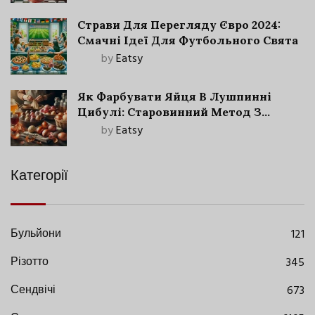
Страви Для Перегляду Євро 2024:
Смачні Ідеї Для Футбольного Свята
by
Eatsy
Як Фарбувати Яйця В Лушпинні
Цибулі: Старовинний Метод З
Сучасними Нюансами
by
Eatsy
Категорії
Бульйони
121
Різотто
345
Сендвічі
673