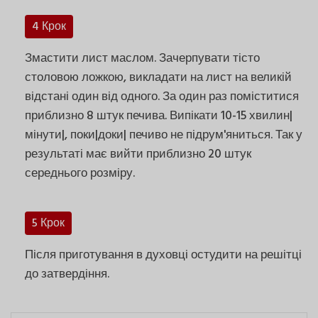
4 Крок
Змастити лист маслом. Зачерпувати тісто
столовою ложкою, викладати на лист на великій
відстані один від одного. За один раз поміститися
приблизно 8 штук печива. Випікати 10-15 хвилин|
мінути|, поки|доки| печиво не підрум'яниться. Так у
результаті має вийти приблизно 20 штук
середнього розміру.
5 Крок
Після приготування в духовці остудити на решітці
до затвердіння.