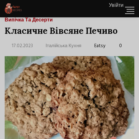
Увійти
Випічка Та Десерти
Класичне Вівсяне Печиво
17.02.2023
Італійська Кухня
Eatsy
0