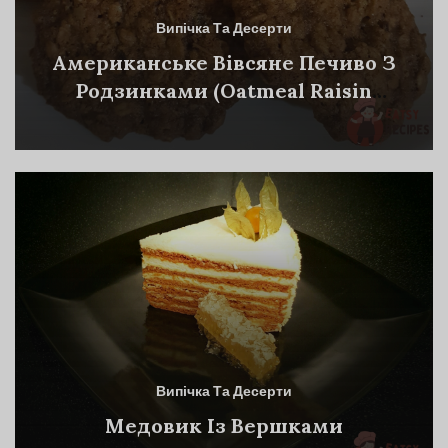
Випічка Та Десерти
Американське Вівсяне Печиво З
Родзинками (Oatmeal Raisin
Cookies)
Випічка Та Десерти
Медовик Із Вершками