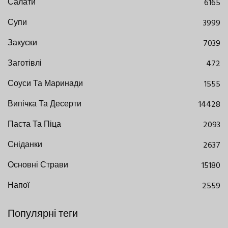
Салати
6165
Супи
3999
Закуски
7039
Заготівлі
472
Соуси Та Маринади
1555
Випічка Та Десерти
14428
Паста Та Піца
2093
Сніданки
2637
Основні Страви
15180
Напої
2559
Популярні теги