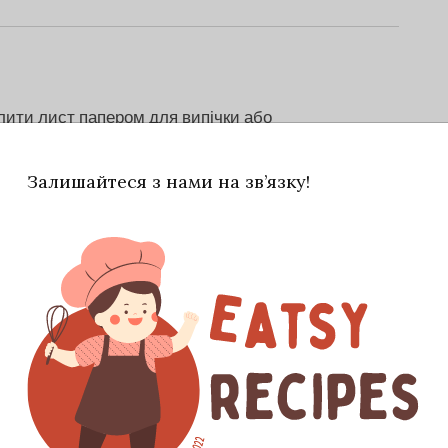
елити лист папером для випічки або
Залишайтеся з нами на зв’язку!
сухій сковороді, на невеликому вогні, часто
розноситися приємний, трохи горіховий
гню.
озпушувач, сіль, мелену корицю, мускатний