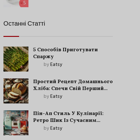
5
Останні Статті
5 Способів Приготувати
Спаржу
by
Eatsy
Простий Рецепт Домашнього
Хліба: Спечи Свій Перший
Запашний Хліб!
by
Eatsy
Пін-Ап Стиль У Кулінарії:
Ретро Шик Із Сучасним
Акцентом
by
Eatsy