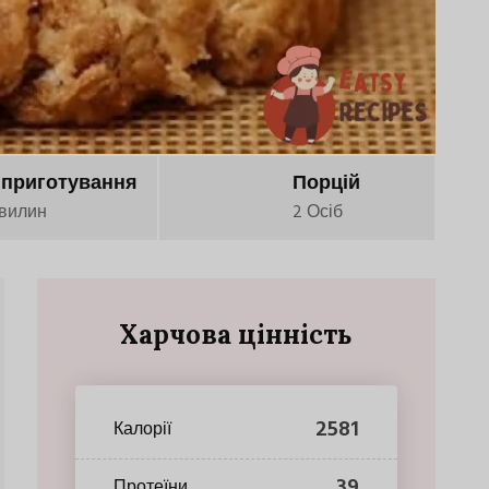
 приготування
Порцій
вилин
2 Осіб
Харчова цінність
2581
Калорії
39
Протеїни