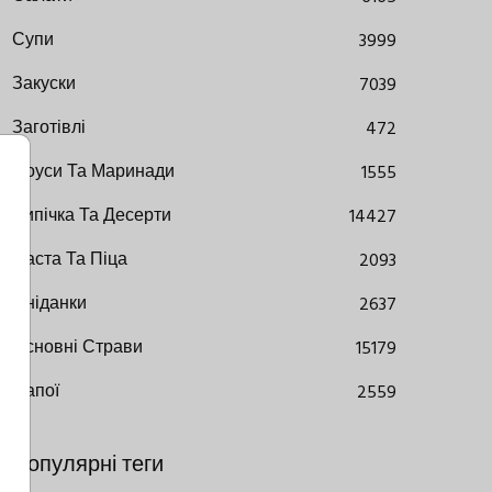
Супи
3999
Закуски
7039
Заготівлі
472
Соуси Та Маринади
1555
Випічка Та Десерти
14427
Паста Та Піца
2093
Сніданки
2637
Основні Страви
15179
Напої
2559
Популярні теги