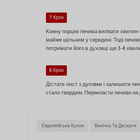
7 Крок
Кожну порцію печива випікати хвилин 6
майже щільним у середині. Тоді печиво
потримати його в духовці ще 3-4 хвил
8 Крок
Дістати лист з духовки і залишити печ
стало твердим. Перекласти печиво на 
Європейська Кухня
Випічка Та Десерти