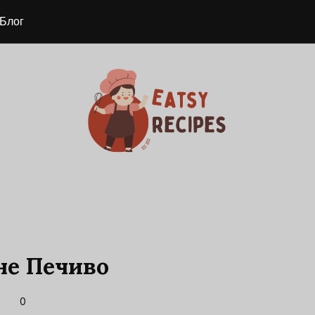
Блог
не Печиво
0