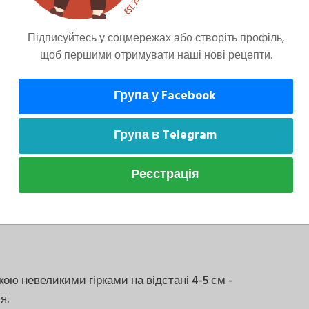
Підписуйтесь у соцмережах або створіть профіль,
щоб першими отримувати наші нові рецепти.
 олію та цукор, додати по одному яйцю, до
Група у Facebook
Група в Telegram
Реєстрація
 у масляну, ретельно перемішати, додати
ою невеликими гірками на відстані 4-5 см -
я.