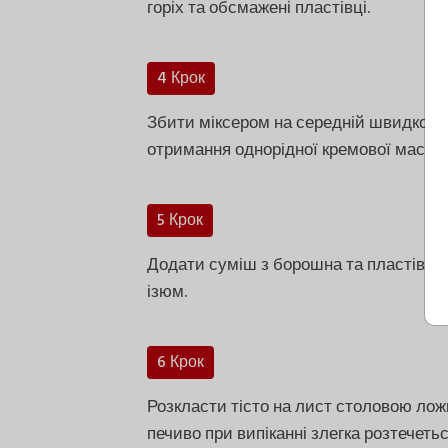
горіх та обсмажені пластівці.
4 Крок
Збити міксером на середній швидкості
отримання однорідної кремової маси.
5 Крок
Додати суміш з борошна та пластівців
ізюм.
6 Крок
Розкласти тісто на лист столовою ложк
печиво при випіканні злегка розтечетьс