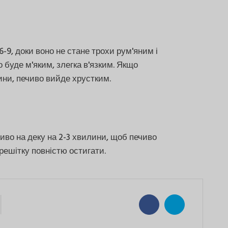
-9, доки воно не стане трохи рум'яним і
 буде м'яким, злегка в'язким. Якщо
ини, печиво вийде хрустким.
иво на деку на 2-3 хвилини, щоб печиво
решітку повністю остигати.