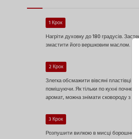
1 Крок
Нагріти духовку до 180 градусів. Заст
змастити його вершковим маслом.
2 Крок
Злегка обсмажити вівсяні пластівці на 
помішуючи. Як тільки по кухні почне 
аромат, можна знімати сковороду з во
3 Крок
Розпушити вилкою в мисці борошно, р