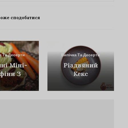
може сподобатися
а Та Десерти
Випічка Та Десерти
яні Міні-
Різдвяний
фіни З
Кекс
квою Та
ряком