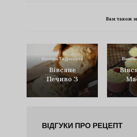
Вам також 
Випічка Та Десерти
Випічк
Вівсяне
Вівс
Печиво З
Ма
Фундуком
Мор
Бу
ВІДГУКИ ПРО РЕЦЕПТ