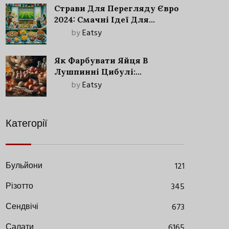
Страви Для Перегляду Євро
2024: Смачні Ідеї Для
Футбольного Свята
by
Eatsy
Як Фарбувати Яйця В
Лушпинні Цибулі:
Старовинний Метод З
by
Eatsy
Сучасними Нюансами
Категорії
Бульйони
121
Різотто
345
Сендвічі
673
Салати
6165