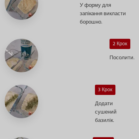
У форму для
запікання викласти
борошно.
2 Крок
Посолити.
3 Крок
Додати
сушений
базилік.