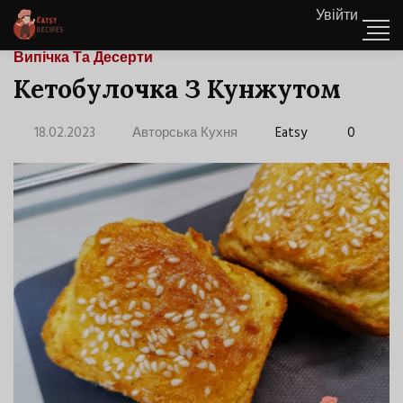
Увійти
Випічка Та Десерти
Кетобулочка З Кунжутом
18.02.2023
Авторська Кухня
Eatsy
0