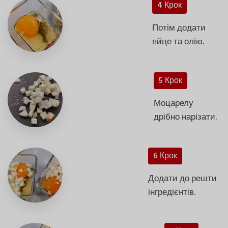
4 Крок
Потім додати
яйце та олію.
5 Крок
Моцарелу
дрібно нарізати.
6 Крок
Додати до решти
інгредієнтів.