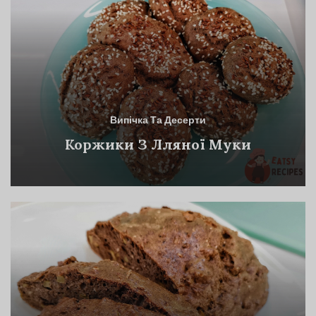
Випічка Та Десерти
Коржики З Лляної Муки