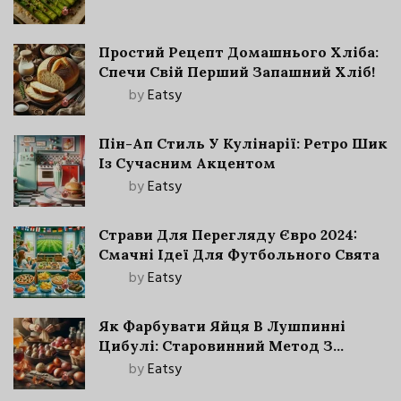
Простий Рецепт Домашнього Хліба:
Спечи Свій Перший Запашний Хліб!
by
Eatsy
Пін-Ап Стиль У Кулінарії: Ретро Шик
Із Сучасним Акцентом
by
Eatsy
Страви Для Перегляду Євро 2024:
Смачні Ідеї Для Футбольного Свята
by
Eatsy
Як Фарбувати Яйця В Лушпинні
Цибулі: Старовинний Метод З
Сучасними Нюансами
by
Eatsy