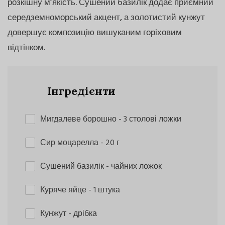
розкішну м’якість. Сушений базилік додає приємний
середземноморський акцент, а золотистий кунжут
довершує композицію вишуканим горіховим
відтінком.
Інгредієнти
Мигдалеве борошно
- 3 столові ложки
Сир моцарелла
- 20 г
Сушений базилік
- чайних ложок
Куряче яйце
- 1 штука
Кунжут
- дрібка