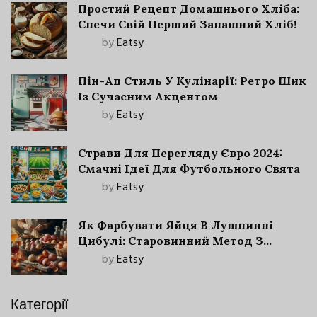
Простий Рецепт Домашнього Хліба:
Спечи Свій Перший Запашний Хліб!
by
Eatsy
Пін-Ап Стиль У Кулінарії: Ретро Шик
Із Сучасним Акцентом
by
Eatsy
Страви Для Перегляду Євро 2024:
Смачні Ідеї Для Футбольного Свята
by
Eatsy
Як Фарбувати Яйця В Лушпинні
Цибулі: Старовинний Метод З
Сучасними Нюансами
by
Eatsy
Категорії