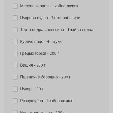
Мелена кориця
- 1 чайна ложка
Цукрова пудра
- 3 столові ложки
Терта цедра апельсина
- 1 чайна ложка
Куряче яйце
- 4 штуки
Грецькі горіхи
- 200 г
Вишня
- 300 г
Пшеничне борошно
- 200 г
Цукор
- 150 г
Розпушувач
- 1 чайна ложка
Вершкове масло
- 200 г