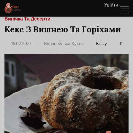
Увійти
Випічка Та Десерти
Кекс З Вишнею Та Горіхами
16.02.2023
Європейська Кухня
Eatsy
0