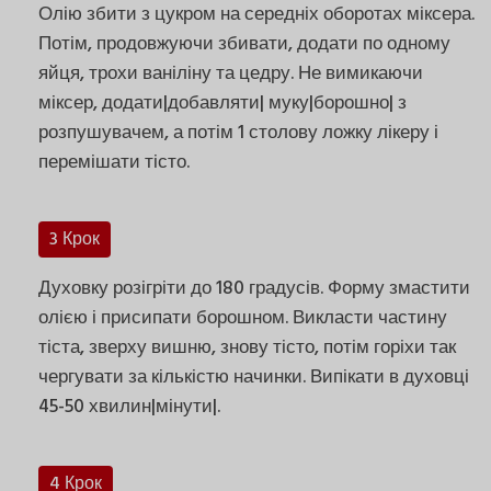
Олію збити з цукром на середніх оборотах міксера.
Потім, продовжуючи збивати, додати по одному
яйця, трохи ваніліну та цедру. Не вимикаючи
міксер, додати|добавляти| муку|борошно| з
розпушувачем, а потім 1 столову ложку лікеру і
перемішати тісто.
3 Крок
Духовку розігріти до 180 градусів. Форму змастити
олією і присипати борошном. Викласти частину
тіста, зверху вишню, знову тісто, потім горіхи так
чергувати за кількістю начинки. Випікати в духовці
45-50 хвилин|мінути|.
4 Крок