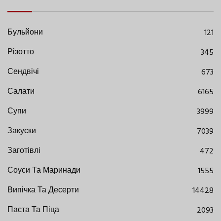
Бульйони
121
Різотто
345
Сендвічі
673
Салати
6165
Супи
3999
Закуски
7039
Заготівлі
472
Соуси Та Маринади
1555
Випічка Та Десерти
14428
Паста Та Піца
2093