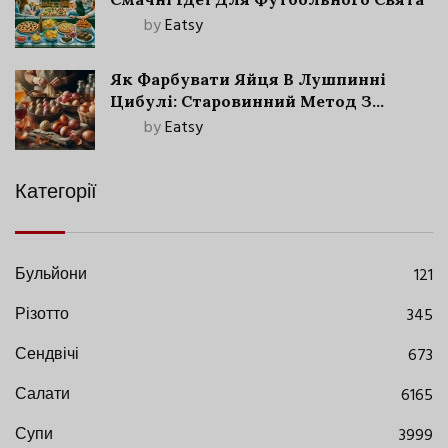
by
Eatsy
Як Фарбувати Яйця В Лушпинні
Цибулі: Старовинний Метод З
Сучасними Нюансами
by
Eatsy
Категорії
Бульйони
121
Різотто
345
Сендвічі
673
Салати
6165
Супи
3999