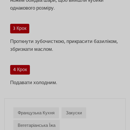
ножем обидва шари, щоб вийшли кубики
однакового розміру.
3 Крок
Проткнути зубочисткою, прикрасити базиліком,
збризкати маслом.
4 Крок
Подавати холодним.
Французька Кухня
Закуски
Вегетаріанська Їжа