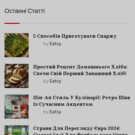
Останні Статті
5 Способів Приготувати Спаржу
by
Eatsy
Простий Рецепт Домашнього Хліба:
Спечи Свій Перший Запашний Хліб!
by
Eatsy
Пін-Ап Стиль У Кулінарії: Ретро Шик
Із Сучасним Акцентом
by
Eatsy
Страви Для Перегляду Євро 2024:
Смачні Ідеї Для Футбольного Свята