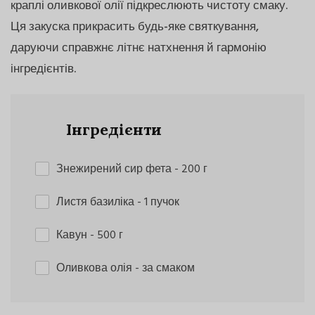
краплі оливкової олії підкреслюють чистоту смаку.
Ця закуска прикрасить будь-яке святкування,
даруючи справжнє літнє натхнення й гармонію
інгредієнтів.
Інгредієнти
Знежирений сир фета
- 200 г
Листя базиліка
- 1 пучок
Кавун
- 500 г
Оливкова олія
- за смаком