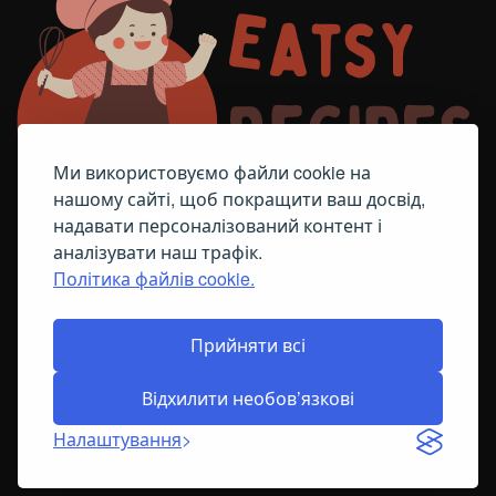
Ми використовуємо файли cookie на
нашому сайті, щоб покращити ваш досвід,
надавати персоналізований контент і
аналізувати наш трафік.
Політика файлів cookie.
FACEBOOK
TELEGRAM
ПОЛІТИКА ЩОДО ФАЙЛІВ COOKIE
Прийняти всі
Відхилити необов’язкові
© All Right Reserved
2026
Налаштування