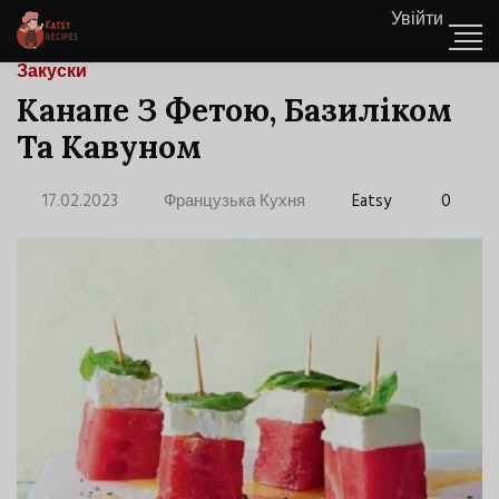
Увійти
Закуски
Канапе З Фетою, Базиліком
Та Кавуном
17.02.2023
Французька Кухня
Eatsy
0