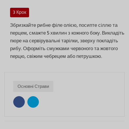
3 Крок
Збризкайте рибне філе олією, посипте сіллю та
перцем, смажте 5 хвилин з кожного боку. Викладіть
пюре на сервірувальні тарілки, зверху покладіть
рибу. Оформіть смужками червоного та жовтого
перцю, свіжим чебрецем або петрушкою.
Основні Страви