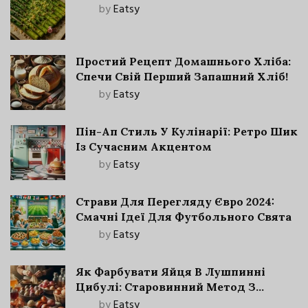
by
Eatsy
Простий Рецепт Домашнього Хліба:
Спечи Свій Перший Запашний Хліб!
by
Eatsy
Пін-Ап Стиль У Кулінарії: Ретро Шик
Із Сучасним Акцентом
by
Eatsy
Страви Для Перегляду Євро 2024:
Смачні Ідеї Для Футбольного Свята
by
Eatsy
Як Фарбувати Яйця В Лушпинні
Цибулі: Старовинний Метод З
Сучасними Нюансами
by
Eatsy