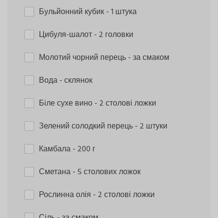
Бульйонний кубик
- 1 штука
Цибуля-шалот
- 2 головки
Молотий чорний перець
- за смаком
Вода
- склянок
Біле сухе вино
- 2 столові ложки
Зелений солодкий перець
- 2 штуки
Камбала
- 200 г
Сметана
- 5 столових ложок
Рослинна олія
- 2 столові ложки
Сіль
- за смаком