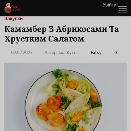
Увійти
Закуски
Камамбер З Абрикосами Та
Хрустким Салатом
02.07.2025
Авторська Кухня
Eatsy
0