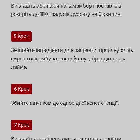
Викладіть абрикоси на камамбер і поставте в
розігріту до 180 градусів духовку на 6 хвилин.
5 Крок
Змішайте інгредієнти для заправки: гірчичну олію,
сироп топінамбура, соєвий соус, гірчицю та сік
лайма.
6 Крок
Збийте вінчиком до однорідної консистенції.
7 Крок
Викладіть розділене листя салатів на тарілку,