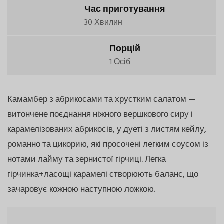
Час приготування
30 Хвилин
Порцій
1 Осіб
Камамбер з абрикосами та хрустким салатом —
витончене поєднання ніжного вершкового сиру і
карамелізованих абрикосів, у дуеті з листям кейлу,
романно та цикорию, які просочені легким соусом із
нотами лайму та зернистої гірчиці. Легка
гірчинка+ласощі карамелі створюють баланс, що
зачаровує кожною наступною ложкою.