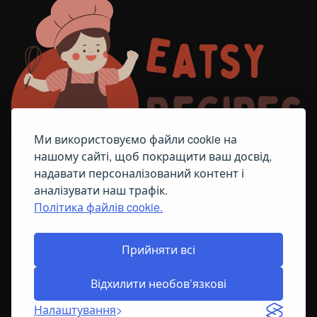
Ми використовуємо файли cookie на
нашому сайті, щоб покращити ваш досвід,
надавати персоналізований контент і
аналізувати наш трафік.
Політика файлів cookie.
FACEBOOK
TELEGRAM
ПОЛІТИКА ЩОДО ФАЙЛІВ COOKIE
Прийняти всі
Відхилити необов’язкові
© All Right Reserved
2026
Налаштування