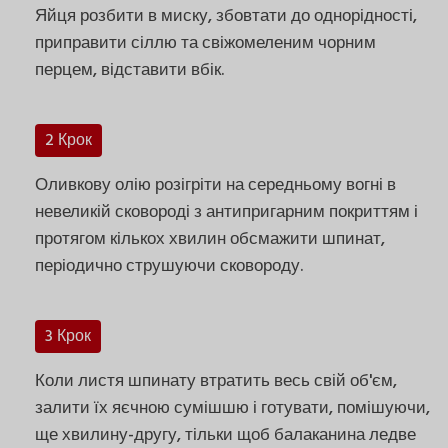
Яйця розбити в миску, збовтати до однорідності,
приправити сіллю та свіжомеленим чорним
перцем, відставити вбік.
2 Крок
Оливкову олію розігріти на середньому вогні в
невеликій сковороді з антипригарним покриттям і
протягом кількох хвилин обсмажити шпинат,
періодично струшуючи сковороду.
3 Крок
Коли листя шпинату втратить весь свій об'єм,
залити їх яєчною сумішшю і готувати, помішуючи,
ще хвилину-другу, тільки щоб балаканина ледве