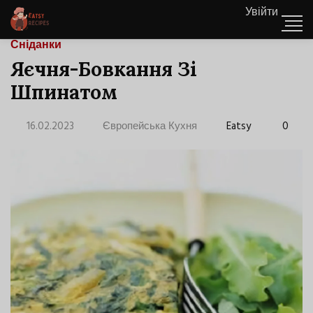
Увійти
Сніданки
Яєчня-Бовкання Зі
Шпинатом
16.02.2023
Європейська Кухня
Eatsy
0