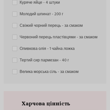
Куряче яйце
- 4 штуки
Молодий шпинат
- 200 г
Свіжий чорний перець
- за смаком
Червоний перець пластівцями
- за смаком
Оливкова олія
- 1 чайна ложка
Тертий сир пармезан
- 40 г
Велика морська сіль
- за смаком
Харчова цінність