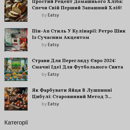
Простий Рецепт Домашнього Хліба:
Спечи Свій Перший Запашний Хліб!
by
Eatsy
Пін-Ап Стиль У Кулінарії: Ретро Шик
Із Сучасним Акцентом
by
Eatsy
Страви Для Перегляду Євро 2024:
Смачні Ідеї Для Футбольного Свята
by
Eatsy
Як Фарбувати Яйця В Лушпинні
Цибулі: Старовинний Метод З
Сучасними Нюансами
by
Eatsy
Категорії