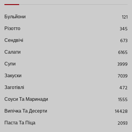
Бульйони
121
Різотто
345
Сендвічі
673
Салати
6165
Супи
3999
Закуски
7039
Заготівлі
472
Соуси Та Маринади
1555
Випічка Та Десерти
14428
Паста Та Піца
2093