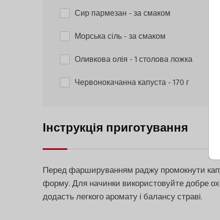
Сир пармезан
- за смаком
Морська сіль
- за смаком
Оливкова олія
- 1 столова ложка
Червонокачанна капуста
- 170 г
Інструкція приготування
Перед фаршируванням раджу промокнути кап
форму. Для начинки використовуйте добре охо
додасть легкого аромату і балансу страві.