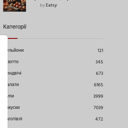
Старовинний Метод З
by
Eatsy
Сучасними Нюансами
Категорії
Бульйони
121
Різотто
345
Сендвічі
673
Салати
6165
Супи
3999
Закуски
7039
Заготівлі
472