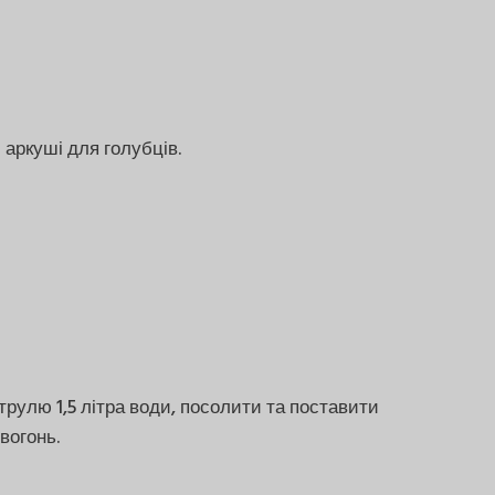
 аркуші для голубців.
трулю 1,5 літра води, посолити та поставити
вогонь.