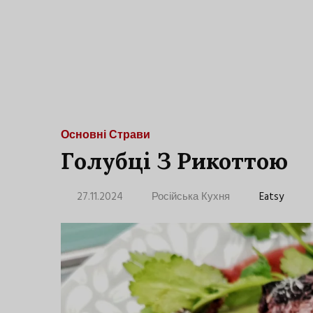
Основні Страви
Голубці З Рикоттою
27.11.2024
Російська Кухня
Eatsy