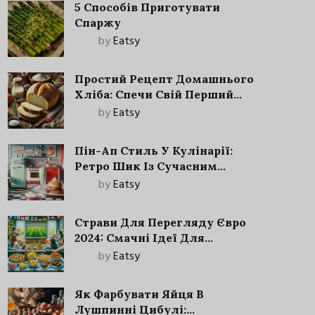
5 Способів Приготувати
Спаржу
by
Eatsy
Простий Рецепт Домашнього
Хліба: Спечи Свій Перший
Запашний Хліб!
by
Eatsy
Пін-Ап Стиль У Кулінарії:
Ретро Шик Із Сучасним
Акцентом
by
Eatsy
Страви Для Перегляду Євро
2024: Смачні Ідеї Для
Футбольного Свята
by
Eatsy
Як Фарбувати Яйця В
Лушпинні Цибулі: