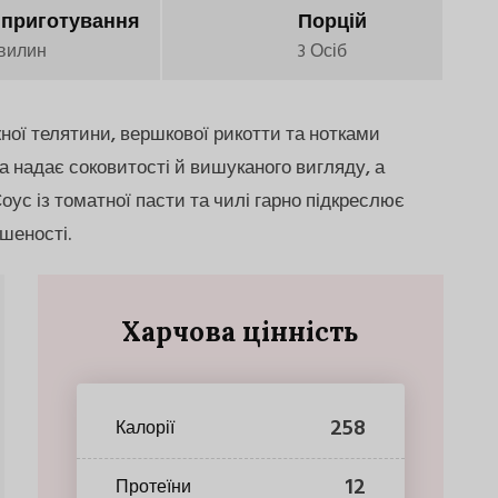
 приготування
Порцій
вилин
3 Осіб
ної телятини, вершкової рикотти та нотками
та надає соковитості й вишуканого вигляду, а
оус із томатної пасти та чилі гарно підкреслює
шеності.
Харчова цінність
258
Калорії
12
Протеїни