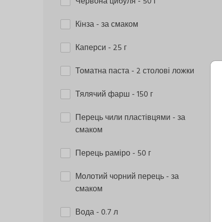
Червона цибуля
- 50 г
Кінза
- за смаком
Каперси
- 25 г
Томатна паста
- 2 столові ложки
Тялячий фарш
- 150 г
Перець чили пластівцями
- за
смаком
Перець раміро
- 50 г
Молотий чорний перець
- за
смаком
Вода
- 0.7 л