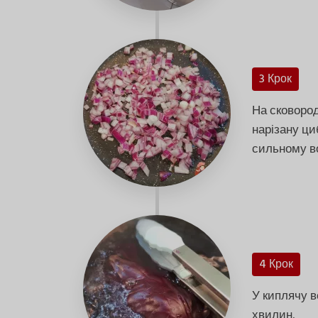
3 Крок
На сковород
нарізану ц
сильному во
4 Крок
У киплячу в
хвилин.