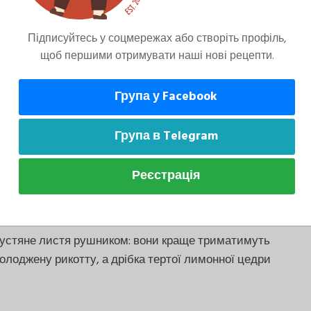
Підписуйтесь у соцмережах або створіть профіль,
щоб першими отримувати наші нові рецепти.
Група у Facebook
Група в Telegram
Реєстрація
устяне листя рушником: вони краще триматимуть
лоджену рикотту, а дрібка тертої лимонної цедри