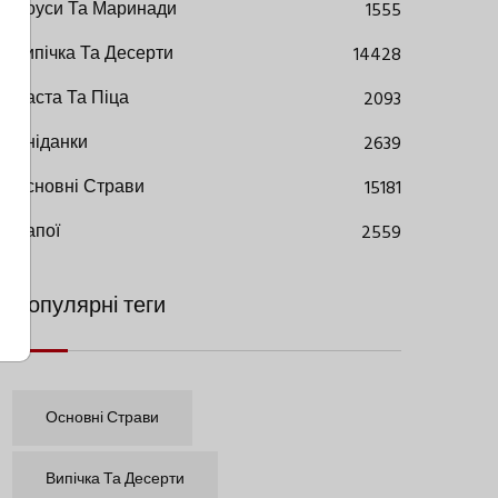
Соуси Та Маринади
1555
Випічка Та Десерти
14428
Паста Та Піца
2093
Сніданки
2639
Основні Страви
15181
Напої
2559
Популярні теги
Основні Страви
Випічка Та Десерти