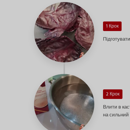
1 Крок
Підготувати
2 Крок
Влити в кас
на сильний 