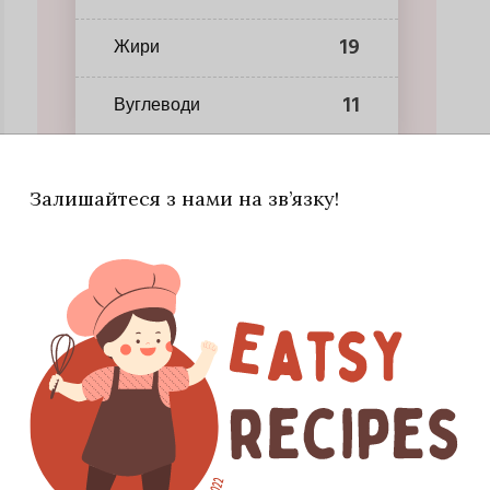
19
Жири
11
Вуглеводи
Залишайтеся з нами на зв’язку!