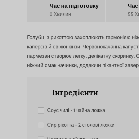
Час на підготовку
Час
0 Хвилин
55 Х
Голубці з рикоттою захоплюють гармонією ніж
каперсів й свіжої кінзи. Червонокачанна капус
пармезан створює легку, делікатну скоринку. С
ніжний смак начинки, додаючи пікантної завер
Інгредієнти
Соус чилі
- 1 чайна ложка
Сир рікотта
- 2 столові ложки