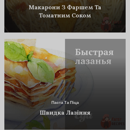
Макарони З Фаршем Та
Томатним Соком
Паста Та Піца
Швидка Лазіння