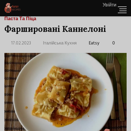
Увійти
Паста Та Піца
Фаршировані Каннелоні
17.02.2023
Італійська Кухня
Eatsy
0