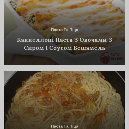
Паста Та Піца
Каннеллоні Паста З Овочами З
Сиром І Соусом Бешамель
Паста Та Піца