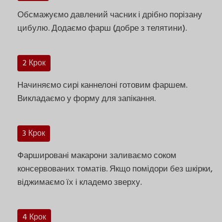
Обсмажуємо давлений часник і дрібно порізану
цибулю. Додаємо фарш (добре з телятини).
2 Крок
Начиняємо сирі каннелоні готовим фаршем.
Викладаємо у форму для запікання.
3 Крок
Фаршировані макарони заливаємо соком
консервованих томатів. Якщо помідори без шкірки,
віджимаємо їх і кладемо зверху.
4 Крок