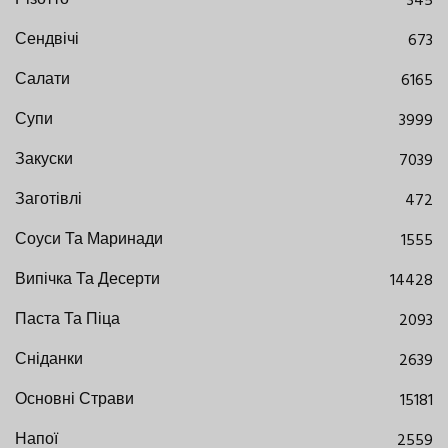
Різотто
345
Сендвічі
673
Салати
6165
Супи
3999
Закуски
7039
Заготівлі
472
Соуси Та Маринади
1555
Випічка Та Десерти
14428
Паста Та Піца
2093
Сніданки
2639
Основні Страви
15181
Напої
2559