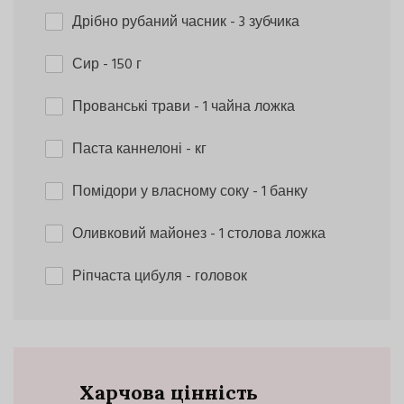
Дрібно рубаний часник
- 3 зубчика
Сир
- 150 г
Прованські трави
- 1 чайна ложка
Паста каннелоні
- кг
Помідори у власному соку
- 1 банку
Оливковий майонез
- 1 столова ложка
Ріпчаста цибуля
- головок
Харчова цінність