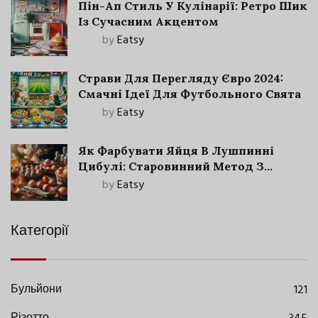
Пін-Ап Стиль У Кулінарії: Ретро Шик
Із Сучасним Акцентом
by
Eatsy
Страви Для Перегляду Євро 2024:
Смачні Ідеї Для Футбольного Свята
by
Eatsy
Як Фарбувати Яйця В Лушпинні
Цибулі: Старовинний Метод З
Сучасними Нюансами
by
Eatsy
Категорії
Бульйони
121