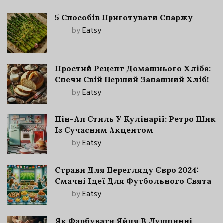
5 Способів Приготувати Спаржу
by
Eatsy
Простий Рецепт Домашнього Хліба:
Спечи Свій Перший Запашний Хліб!
by
Eatsy
Пін-Ап Стиль У Кулінарії: Ретро Шик
Із Сучасним Акцентом
by
Eatsy
Страви Для Перегляду Євро 2024:
Смачні Ідеї Для Футбольного Свята
by
Eatsy
Як Фарбувати Яйця В Лушпинні