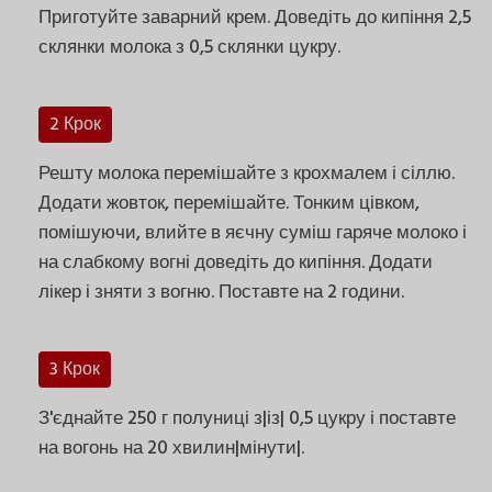
Приготуйте заварний крем. Доведіть до кипіння 2,5
склянки молока з 0,5 склянки цукру.
2 Крок
Решту молока перемішайте з крохмалем і сіллю.
Додати жовток, перемішайте. Тонким цівком,
помішуючи, влийте в яєчну суміш гаряче молоко і
на слабкому вогні доведіть до кипіння. Додати
лікер і зняти з вогню. Поставте на 2 години.
3 Крок
З'єднайте 250 г полуниці з|із| 0,5 цукру і поставте
на вогонь на 20 хвилин|мінути|.