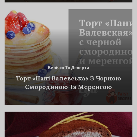
Випічка Та Десерти
Торт «Пані Валевська» З Чорною
Смородиною Та Меренгою