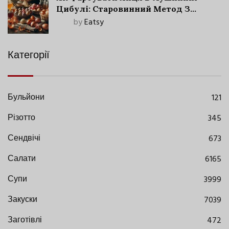
Цибулі: Старовинний Метод З
Сучасними Нюансами
by
Eatsy
Категорії
Бульйони
121
Різотто
345
Сендвічі
673
Салати
6165
Супи
3999
Закуски
7039
Заготівлі
472