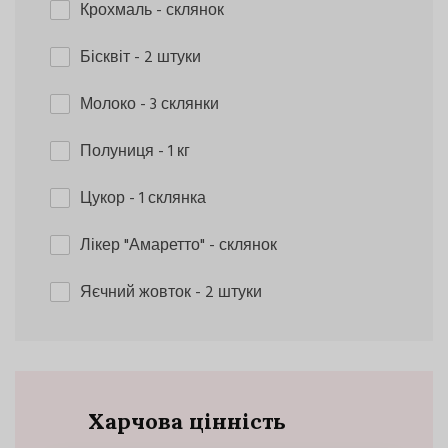
Крохмаль
- склянок
Бісквіт
- 2 штуки
Молоко
- 3 склянки
Полуниця
- 1 кг
Цукор
- 1 склянка
Лікер "Амаретто"
- склянок
Яєчний жовток
- 2 штуки
Харчова цінність