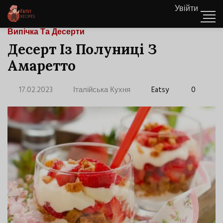
Увійти
Випічка Та Десерти
Десерт Із Полуниці З
Амаретто
17.02.2023
Італійська Кухня
Eatsy
0